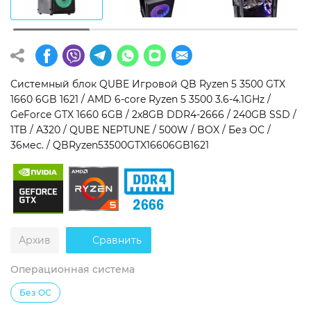
Операционная система
Тип накопителя
Windows 11 Home
SSD
Windows 11 Pro
HDD
Системный блок QUBE Игровой QB Ryzen 5 3500 GTX
1660 6GB 1621 / AMD 6-core Ryzen 5 3500 3.6-4.1GHz /
Без ОС
SSD + HDD
GeForce GTX 1660 6GB / 2x8GB DDR4-2666 / 240GB SSD /
1TB / A320 / QUBE NEPTUNE / 500W / BOX / Без ОС /
Дополнительно
36мес. / QBRyzen53500GTX16606GB1621
RGB-подсветка
Разблокированный множитель CPU
Сверхбыстрый M.2 SSD NVME
Архив
Сравнить
Операционная система
Без ОС