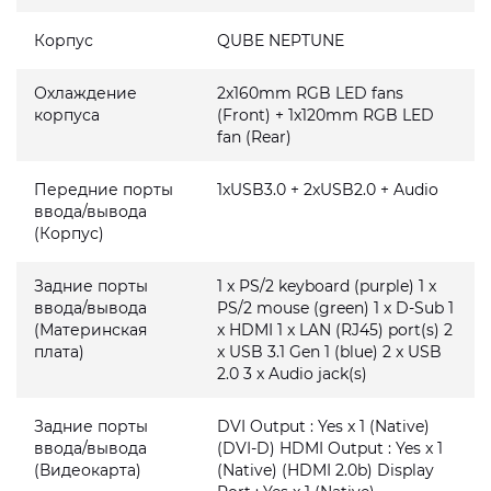
Корпус
QUBE NEPTUNE
Охлаждение
2x160mm RGB LED fans
корпуса
(Front) + 1x120mm RGB LED
fan (Rear)
Передние порты
1xUSB3.0 + 2xUSB2.0 + Audio
ввода/вывода
(Корпус)
Задние порты
1 x PS/2 keyboard (purple) 1 x
ввода/вывода
PS/2 mouse (green) 1 x D-Sub 1
(Материнская
x HDMI 1 x LAN (RJ45) port(s) 2
плата)
x USB 3.1 Gen 1 (blue) 2 x USB
2.0 3 x Audio jack(s)
Задние порты
DVI Output : Yes x 1 (Native)
ввода/вывода
(DVI-D) HDMI Output : Yes x 1
(Видеокарта)
(Native) (HDMI 2.0b) Display