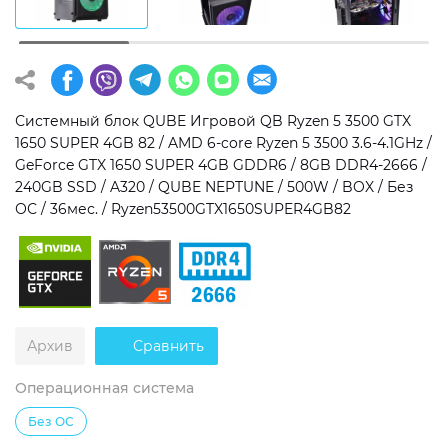
Операционная система
Тип накопителя
Windows 11 Home
SSD
Windows 11 Pro
HDD
Системный блок QUBE Игровой QB Ryzen 5 3500 GTX
1650 SUPER 4GB 82 / AMD 6-core Ryzen 5 3500 3.6-4.1GHz /
Без ОС
SSD + HDD
GeForce GTX 1650 SUPER 4GB GDDR6 / 8GB DDR4-2666 /
240GB SSD / A320 / QUBE NEPTUNE / 500W / BOX / Без
Дополнительно
ОС / 36мес. / Ryzen53500GTX1650SUPER4GB82
RGB-подсветка
Разблокированный множитель CPU
Сверхбыстрый M.2 SSD NVME
Архив
Сравнить
Операционная система
Без ОС