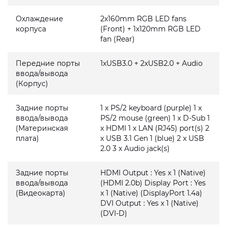
Охлаждение
2x160mm RGB LED fans
корпуса
(Front) + 1x120mm RGB LED
fan (Rear)
Передние порты
1xUSB3.0 + 2xUSB2.0 + Audio
ввода/вывода
(Корпус)
Задние порты
1 x PS/2 keyboard (purple) 1 x
ввода/вывода
PS/2 mouse (green) 1 x D-Sub 1
(Материнская
x HDMI 1 x LAN (RJ45) port(s) 2
плата)
x USB 3.1 Gen 1 (blue) 2 x USB
2.0 3 x Audio jack(s)
Задние порты
HDMI Output : Yes x 1 (Native)
ввода/вывода
(HDMI 2.0b) Display Port : Yes
(Видеокарта)
x 1 (Native) (DisplayPort 1.4a)
DVI Output : Yes x 1 (Native)
(DVI-D)