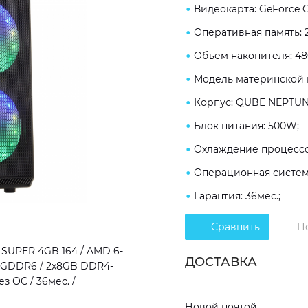
Видеокарта: GeForce 
Оперативная память: 
Объем накопителя: 4
Модель материнской п
Корпус: QUBE NEPTUN
Блок питания: 500W;
Охлаждение процессо
Операционная система
Гарантия: 36мес.;
Сравнить
П
SUPER 4GB 164 / AMD 6-
ДОСТАВКА
GB GDDR6 / 2x8GB DDR4-
з ОС / 36мес. /
Новой почтой