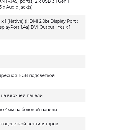
AN (RJ45) port(s) 2 x USB 3.1 Gen 1
3 x Audio jack(s)
x 1 (Native) (HDMI 2.0b) Display Port :
isplayPort 1.4a) DVI Output : Yes x 1
дресной RGB подсветкой
 на верхней панели
ло 4мм на боковой панели
-подсветкой вентиляторов