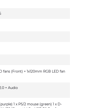
6
fans (Front) + 1x120mm RGB LED fan
.0 + Audio
(purple) 1 x PS/2 mouse (green) 1 x D-