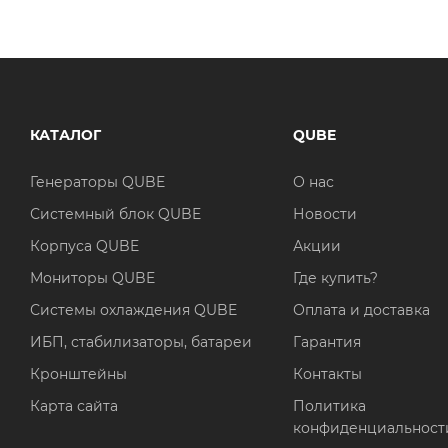
КАТАЛОГ
QUBE
Генераторы QUBE
О нас
Системный блок QUBE
Новости
Корпуса QUBE
Акции
Мониторы QUBE
Где купить?
Системы охлаждения QUBE
Оплата и доставка
ИБП, стабилизаторы, батареи
Гарантия
Кронштейны
Контакты
Карта сайта
Политика
конфиденциальност