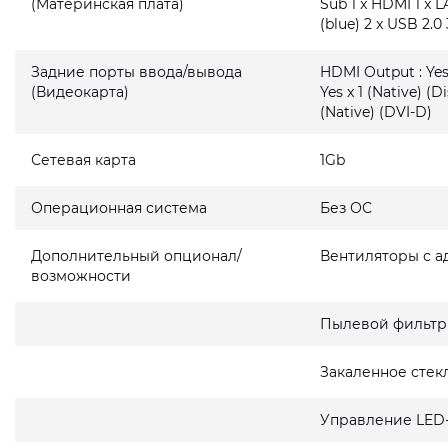
(Материнская плата)
Sub 1 x HDMI 1 x L
(blue) 2 x USB 2.0 
Задние порты ввода/вывода
HDMI Output : Yes 
(Видеокарта)
Yes x 1 (Native) (D
(Native) (DVI-D)
Сетевая карта
1Gb
Операционная система
Без ОС
Дополнительный опционал/
Вентиляторы с а
возможности
Пылевой фильтр
Закаленное стек
Управление LED