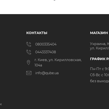
КОНТАКТЫ
МАГАЗИН
Украина, 
0800335404
ул. Кирил
0443337408
ГРАФИК 
г. Киев, ул. Кирилловская,
104а
Пн-Пт с 9:
info@qube.ua
Cб-Вс с 10:
без выход
и