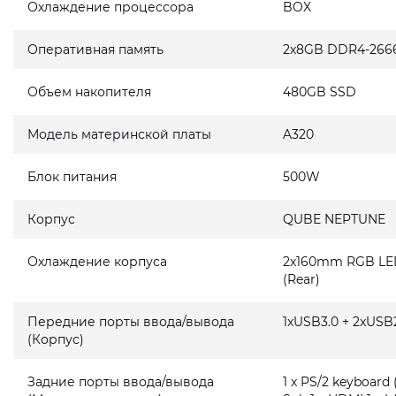
Охлаждение процессора
BOX
Оперативная память
2x8GB DDR4-266
Объем накопителя
480GB SSD
Модель материнской платы
A320
Блок питания
500W
Корпус
QUBE NEPTUNE
Охлаждение корпуса
2x160mm RGB LED 
(Rear)
Передние порты ввода/вывода
1xUSB3.0 + 2xUSB2
(Корпус)
Задние порты ввода/вывода
1 x PS/2 keyboard 