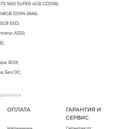
GTX 1650 SUPER 4GB GDDR6;
2x8GB DDR4-2666;
80GB SSD;
латы: A320;
E;
ра: BOX;
: Без ОС;
оделиться
ОПЛАТА
ГАРАНТИЯ И
СЕРВИС
Наличными
Гарантия от