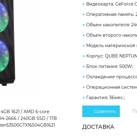
Видеокарта: GeForce G
Оперативная память: 
Объем накопителя: 24
Объем второго накопи
Модель материнской п
Корпус: QUBE NEPTUN
Блок питания: 500W;
Охлаждение процессо
Операционная система
Гарантия: 36мес.;
Сравнить
П
4GB 1621 / AMD 6-core
R4-2666 / 240GB SSD / 1TB
Ryzen53500GTX16504GB1621
ДОСТАВКА