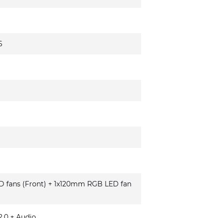
6
fans (Front) + 1x120mm RGB LED fan
.0 + Audio