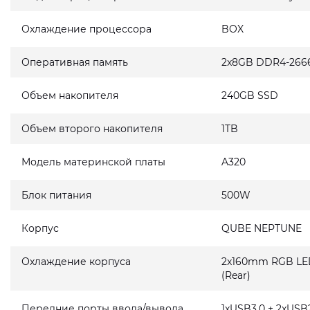
Охлаждение процессора
BOX
Оперативная память
2x8GB DDR4-266
Объем накопителя
240GB SSD
Объем второго накопителя
1TB
Модель материнской платы
A320
Блок питания
500W
Корпус
QUBE NEPTUNE
Охлаждение корпуса
2x160mm RGB LED 
(Rear)
Передние порты ввода/вывода
1xUSB3.0 + 2xUSB2