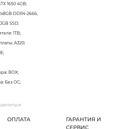
TX 1650 4GB;
2x8GB DDR4-2666;
0GB SSD;
теля: 1TB;
латы: A320;
E;
ра: BOX;
: Без ОС;
оделиться
ОПЛАТА
ГАРАНТИЯ И
СЕРВИС