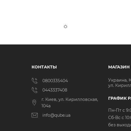
КОНТАКТЫ
МАГАЗИН
Украина, 
0800335404
ул. Кирил
0443337408
ГРАФИК 
г. Киев, ул. Кирилловская,
104а
Пн-Пт с 9:
info@qube.ua
Cб-Вс с 10:
без выход