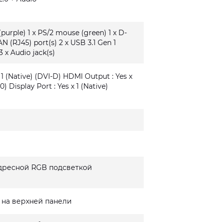
(purple) 1 x PS/2 mouse (green) 1 x D-
AN (RJ45) port(s) 2 x USB 3.1 Gen 1
3 x Audio jack(s)
 1 (Native) (DVI-D) HDMI Output : Yes x
0) Display Port : Yes x 1 (Native)
дресной RGB подсветкой
 на верхней панели