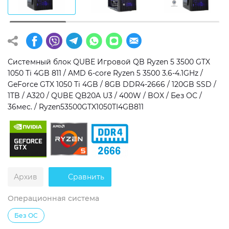
Операционная система
Тип накопителя
Windows 11 Home
SSD
Windows 11 Pro
HDD
Системный блок QUBE Игровой QB Ryzen 5 3500 GTX
1050 Ti 4GB 811 / AMD 6-core Ryzen 5 3500 3.6-4.1GHz /
Без ОС
SSD + HDD
GeForce GTX 1050 Ti 4GB / 8GB DDR4-2666 / 120GB SSD /
1TB / A320 / QUBE QB20A U3 / 400W / BOX / Без ОС /
Дополнительно
36мес. / Ryzen53500GTX1050TI4GB811
RGB-подсветка
Разблокированный множитель CPU
Сверхбыстрый M.2 SSD NVME
Архив
Сравнить
Операционная система
Без ОС