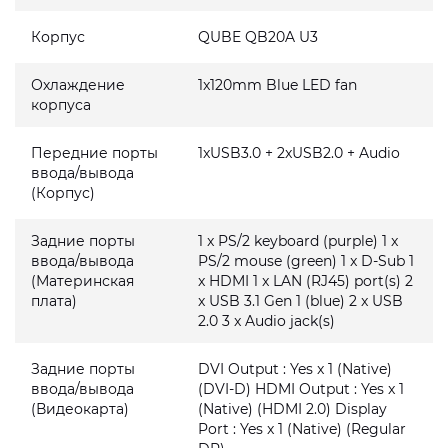
Корпус
QUBE QB20A U3
Охлаждение
1x120mm Blue LED fan
корпуса
Передние порты
1xUSB3.0 + 2xUSB2.0 + Audio
ввода/вывода
(Корпус)
Задние порты
1 x PS/2 keyboard (purple) 1 x
ввода/вывода
PS/2 mouse (green) 1 x D-Sub 1
(Материнская
x HDMI 1 x LAN (RJ45) port(s) 2
плата)
x USB 3.1 Gen 1 (blue) 2 x USB
2.0 3 x Audio jack(s)
Задние порты
DVI Output : Yes x 1 (Native)
ввода/вывода
(DVI-D) HDMI Output : Yes x 1
(Видеокарта)
(Native) (HDMI 2.0) Display
Port : Yes x 1 (Native) (Regular