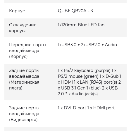
Корпус
QUBE QB20A U3
Охлаждение
1x120mm Blue LED fan
корпуса
Передние порты
1xUSB3.0 + 2xUSB2.0 + Audio
ввода/вывода
(Корпус)
Задние порты
1 x PS/2 keyboard (purple) 1 x
ввода/вывода
PS/2 mouse (green) 1 x D-Sub 1
(Материнская
x HDMI 1 x LAN (RJ45) port(s) 2
плата)
x USB 3.1 Gen 1 (blue) 2 x USB
2.0 3 x Audio jack(s)
Задние порты
1 x DVI-D port 1 x HDMI port
ввода/вывода
(Видеокарта)