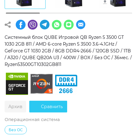
Операционная система
Тип накопителя
Windows 11 Home
SSD
Windows 11 Pro
HDD
Системный блок QUBE Игровой QB Ryzen 5 3500 GT
1030 2GB 811 / AMD 6-core Ryzen 5 3500 3.6-4.1GHz /
Без ОС
SSD + HDD
GeForce GT 1030 2GB / 8GB DDR4-2666 / 120GB SSD / 1TB
/ A320 / QUBE QB20A U3 / 400W / BOX / Без ОС / 36мес. /
Дополнительно
Ryzen53500GT10302GB811
RGB-подсветка
Разблокированный множитель CPU
Сверхбыстрый M.2 SSD NVME
Архив
Сравнить
Операционная система
Без ОС