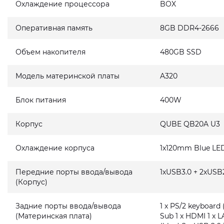
Охлаждение процессора
BOX
Оперативная память
8GB DDR4-2666
Объем накопителя
480GB SSD
Модель материнской платы
A320
Блок питания
400W
Корпус
QUBE QB20A U3
Охлаждение корпуса
1x120mm Blue LED
Передние порты ввода/вывода
1xUSB3.0 + 2xUSB2
(Корпус)
Задние порты ввода/вывода
1 x PS/2 keyboard 
(Материнская плата)
Sub 1 x HDMI 1 x L