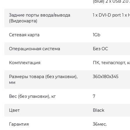
(blue) 2 x USB 2.0 
Задние порты ввода/вывода
1 x DVI-D port 1 x
(Видеокарта)
Сетевая карта
1Gb
Операционная система
Без ОС
Комплектация
ПК, техпаспорт, 
Размеры товара (без упаковки),
360x180x345
мм
Вес (без упаковки), кг
7
Цвет
Black
Гарантия
36мес.