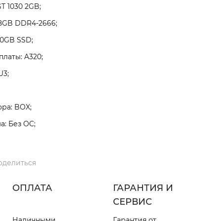
T 1030 2GB;
8GB DDR4-2666;
80GB SSD;
латы: A320;
U3;
ра: BOX;
: Без ОС;
оделиться
ОПЛАТА
ГАРАНТИЯ И
СЕРВИС
Наличными
Гарантия от