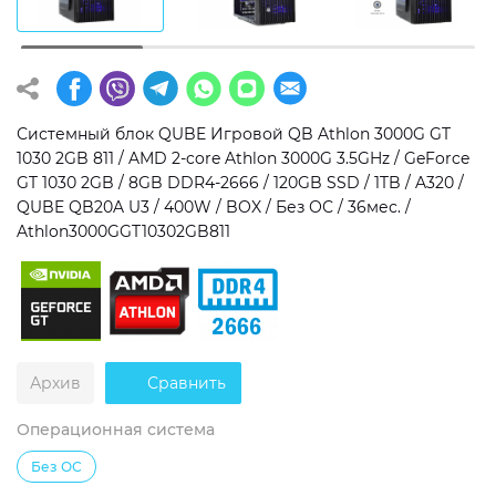
Операционная система
Тип накопителя
Windows 11 Home
SSD
Windows 11 Pro
HDD
Системный блок QUBE Игровой QB Athlon 3000G GT
1030 2GB 811 / AMD 2-core Athlon 3000G 3.5GHz / GeForce
Без ОС
SSD + HDD
GT 1030 2GB / 8GB DDR4-2666 / 120GB SSD / 1TB / A320 /
QUBE QB20A U3 / 400W / BOX / Без ОС / 36мес. /
Дополнительно
Athlon3000GGT10302GB811
RGB-подсветка
Разблокированный множитель CPU
Сверхбыстрый M.2 SSD NVME
Архив
Сравнить
Операционная система
Без ОС