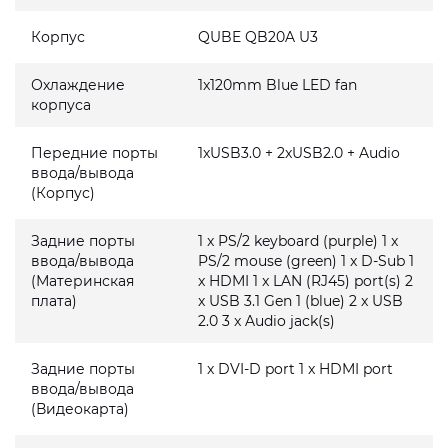
Корпус
QUBE QB20A U3
Охлаждение
1x120mm Blue LED fan
корпуса
Передние порты
1xUSB3.0 + 2xUSB2.0 + Audio
ввода/вывода
(Корпус)
Задние порты
1 x PS/2 keyboard (purple) 1 x
ввода/вывода
PS/2 mouse (green) 1 x D-Sub 1
(Материнская
x HDMI 1 x LAN (RJ45) port(s) 2
плата)
x USB 3.1 Gen 1 (blue) 2 x USB
2.0 3 x Audio jack(s)
Задние порты
1 x DVI-D port 1 x HDMI port
ввода/вывода
(Видеокарта)