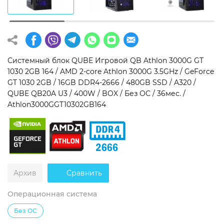
Операционная система
Тип накопителя
Windows 11 Home
SSD
Windows 11 Pro
HDD
Системный блок QUBE Игровой QB Athlon 3000G GT
1030 2GB 164 / AMD 2-core Athlon 3000G 3.5GHz / GeForce
Без ОС
SSD + HDD
GT 1030 2GB / 16GB DDR4-2666 / 480GB SSD / A320 /
QUBE QB20A U3 / 400W / BOX / Без ОС / 36мес. /
Дополнительно
Athlon3000GGT10302GB164
RGB-подсветка
Разблокированный множитель CPU
Сверхбыстрый M.2 SSD NVME
Архив
Сравнить
Операционная система
Без ОС