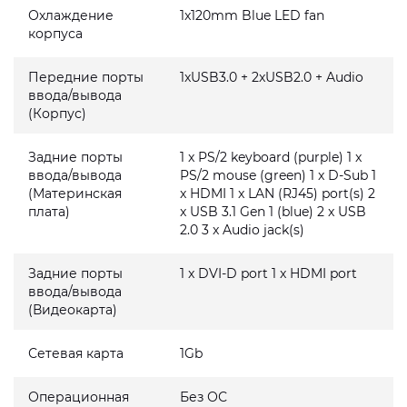
Охлаждение
1x120mm Blue LED fan
корпуса
Передние порты
1xUSB3.0 + 2xUSB2.0 + Audio
ввода/вывода
(Корпус)
Задние порты
1 x PS/2 keyboard (purple) 1 x
ввода/вывода
PS/2 mouse (green) 1 x D-Sub 1
(Материнская
x HDMI 1 x LAN (RJ45) port(s) 2
плата)
x USB 3.1 Gen 1 (blue) 2 x USB
2.0 3 x Audio jack(s)
Задние порты
1 x DVI-D port 1 x HDMI port
ввода/вывода
(Видеокарта)
Сетевая карта
1Gb
Операционная
Без ОС