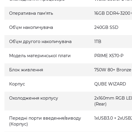
Оперативна пам'ять
16GB DDR4-3200
Об'єм накопичувача
240GB SSD
Об'єм другого накопичувача
1TB
Модель материнської плати
PRIME X570-P
Блок живлення
750W 80+ Bronze
Корпус
QUBE WIZARD
Охолодження корпусу
2x160mm RGB LED 
(Rear)
Передні порти введення/виводу
1xUSB3.0 + 2xUSB2
(Корпус)