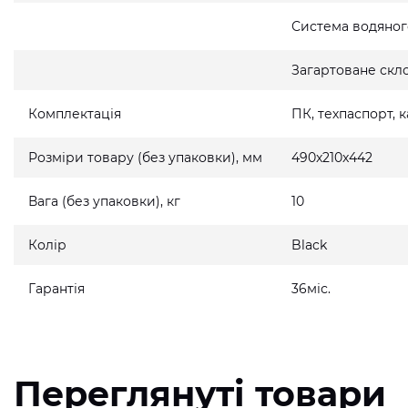
Система водяно
Загартоване скло
Комплектація
ПК, техпаспорт,
Розміри товару (без упаковки), мм
490x210x442
Вага (без упаковки), кг
10
Колір
Black
Гарантія
36міс.
Переглянуті товари