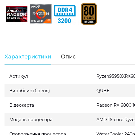
Характеристики
Опис
Артикул
Ryzen95950XRX68
Виробник (бренд)
QUBE
Відеокарта
Radeon RX 6800 
Модель процесора
AMD 16-core Ryze
Охолодження процесора
WaterCooler 240