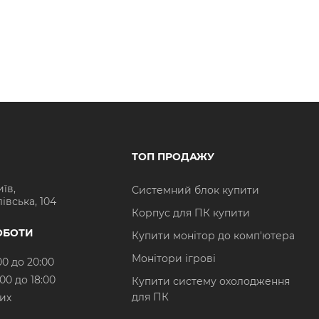
ТОП ПРОДАЖУ
иїв,
Системний блок купити
івська, 104
Корпус для ПК купити
ОБОТИ
Купити монітор до комп'ютера
Монітори ігрові
00 до 20:00
:00 до 18:00
Купити систему охолодження
для ПК
них