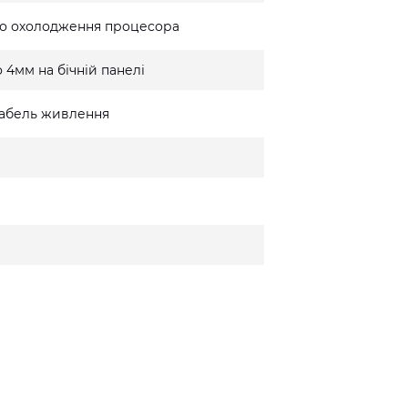
го охолодження процесора
 4мм на бічній панелі
 кабель живлення