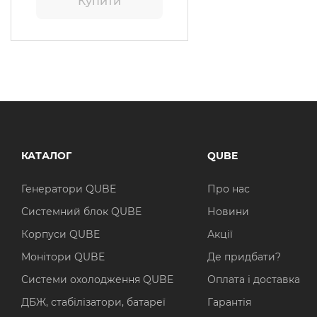
Купити
КАТАЛОГ
QUBE
Генератори QUBE
Про нас
Системний блок QUBE
Новини
Корпуси QUBE
Акції
Монітори QUBE
Де придбати?
Системи охолодження QUBE
Оплата і доставка
ДБЖ, стабілізатори, батареї
Гарантія