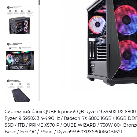
Системний блок QUBE Ігровий QB Ryzen 9 5950X RX 6800 1
Ryzen 9 5950X 3.4-4.9GHz / Radeon RX 6800 16GB / 16GB D
SSD / 1TB / PRIME X570-P / QUBE WIZARD / 750W 80+ Bron
Basic / Без ОС / 36міс. / Ryzen95950XRX680016GB1621