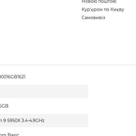
Новою поштою
Кур'єром по Києву
Самовивіз
0016GB1621
16GB
n 9 5950X 3.4-4.9GHz
mm Basic