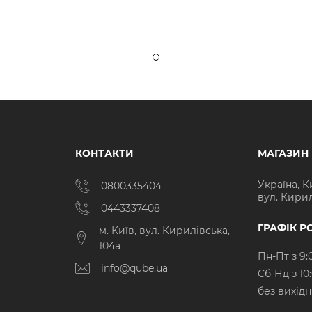
КОНТАКТИ
МАГАЗИН
Україна, К
0800335404
вул. Кирил
0443337408
ГРАФІК Р
м. Київ, вул. Кирилівська,
104а
Пн-Пт з 9:
info@qube.ua
Cб-Нд з 10
без вихід