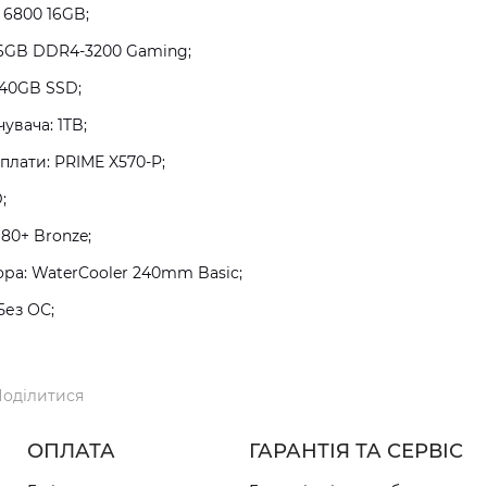
 6800 16GB;
16GB DDR4-3200 Gaming;
240GB SSD;
увача: 1TB;
плати: PRIME X570-P;
;
80+ Bronze;
а: WaterCooler 240mm Basic;
Без ОС;
оділитися
ОПЛАТА
ГАРАНТІЯ ТА СЕРВІС