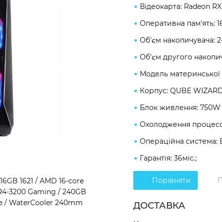
Відеокарта: Radeon RX
Оперативна пам'ять: 
Об'єм накопичувача: 
Об'єм другого накопич
Модель материнської 
Корпус: QUBE WIZARD
Блок живлення: 750W 
Охолодження процесор
Операційна система: 
Гарантія: 36міс.;
Порівняти
П
6GB 1621 / AMD 16-core
DR4-3200 Gaming / 240GB
ze / WaterCooler 240mm
ДОСТАВКА