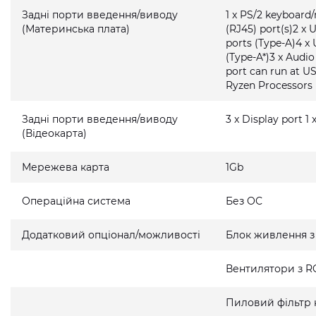
Задні порти введення/виводу
1 x PS/2 keyboard
(Материнська плата)
(RJ45) port(s)2 x 
ports (Type-A)4 x 
(Type-A*)3 x Audi
port can run at U
Ryzen Processors
Задні порти введення/виводу
3 x Display port 1
(Відеокарта)
Мережева карта
1Gb
Операційна система
Без ОС
Додатковий опціонал/можливості
Блок живлення з
Вентилятори з R
Пиловий фільтр 