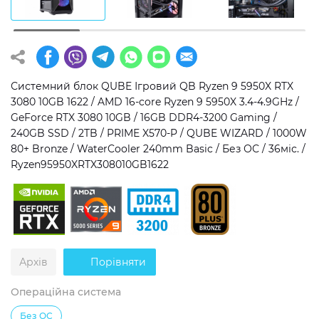
Операційна система
Тип накопичувача
Windows 11 Home
SSD
Windows 11 Pro
HDD
Системний блок QUBE Ігровий QB Ryzen 9 5950X RTX
3080 10GB 1622 / AMD 16-core Ryzen 9 5950X 3.4-4.9GHz /
Без ОС
SSD + HDD
GeForce RTX 3080 10GB / 16GB DDR4-3200 Gaming /
240GB SSD / 2TB / PRIME X570-P / QUBE WIZARD / 1000W
Додатково
80+ Bronze / WaterCooler 240mm Basic / Без ОС / 36міс. /
Ryzen95950XRTX308010GB1622
RGB-підсвічування
Розблокований множник CPU
Надшвидкий M.2 SSD NVME
Архів
Порівняти
Операційна система
Без ОС