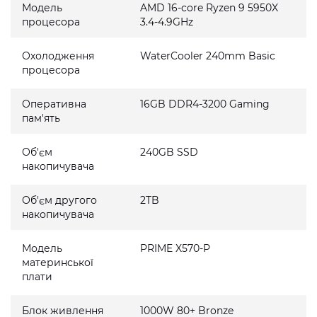
Модель
AMD 16-core Ryzen 9 5950X
процесора
3.4-4.9GHz
Охолодження
WaterCooler 240mm Basic
процесора
Оперативна
16GB DDR4-3200 Gaming
пам'ять
Об'єм
240GB SSD
накопичувача
Об'єм другого
2TB
накопичувача
Модель
PRIME X570-P
материнської
плати
Блок живлення
1000W 80+ Bronze