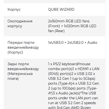
Корпус
QUBE WIZARD
Охолодження
2x160mm RGB LED fans
корпусу
(Front) + 1x120mm RGB LED
fan (Rear)
Передні порти
1xUSB3.0 + 2xUSB2.0 + Audio
введення/виводу
(Корпус)
Задні порти
1 x PS/2 keyboard/mouse
введення/виводу
combo port(s)1 x HDMI1 x LAN
(Материнська
(RJ45) port(s)2 x USB 2.02 x
плата)
USB 3.2 Gen 1 (up to 5Gbps)
ports (Type-A)4 x USB 3.2 Gen
2 (up to 10Gbps) ports (Type-
A*)3 x Audio jack(s)*The USB
ports under the LAN port can
run at USB 3.2 Gen 2 speeds
with 3rd Gen AMD Ryzen