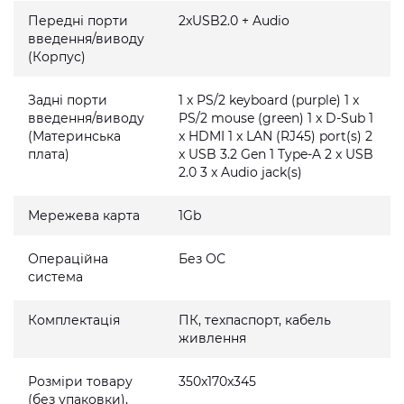
Передні порти
2xUSB2.0 + Audio
введення/виводу
(Корпус)
Задні порти
1 x PS/2 keyboard (purple) 1 x
введення/виводу
PS/2 mouse (green) 1 x D-Sub 1
(Материнська
x HDMI 1 x LAN (RJ45) port(s) 2
плата)
x USB 3.2 Gen 1 Type-A 2 x USB
2.0 3 x Audio jack(s)
Мережева карта
1Gb
Операційна
Без ОС
система
Комплектація
ПК, техпаспорт, кабель
живлення
Розміри товару
350x170x345
(без упаковки),