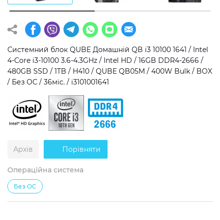
Операційна система
Тип накопичувача
Windows 11 Home
SSD
Системний блок QUBE Домашній QB i3 10100 1641 / Intel
Windows 11 Pro
HDD
4-Core i3-10100 3.6-4.3GHz / Intel HD / 16GB DDR4-2666 /
480GB SSD / 1TB / H410 / QUBE QB05M / 400W Bulk / BOX
Без ОС
SSD + HDD
/ Без ОС / 36міс. / i3101001641
Додатково
RGB-підсвічування
Розблокований множник CPU
Архів
Порівняти
Надшвидкий M.2 SSD NVME
Операційна система
Без ОС