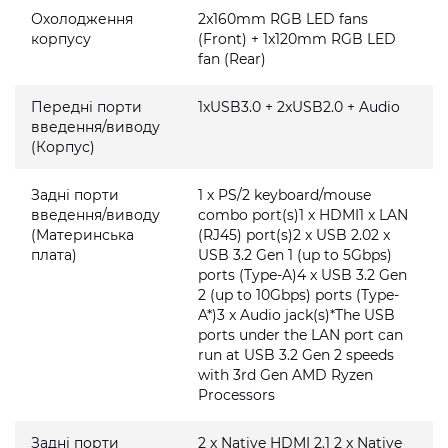
Охолодження
2x160mm RGB LED fans
корпусу
(Front) + 1x120mm RGB LED
fan (Rear)
Передні порти
1xUSB3.0 + 2xUSB2.0 + Audio
введення/виводу
(Корпус)
Задні порти
1 x PS/2 keyboard/mouse
введення/виводу
combo port(s)1 x HDMI1 x LAN
(Материнська
(RJ45) port(s)2 x USB 2.02 x
плата)
USB 3.2 Gen 1 (up to 5Gbps)
ports (Type-A)4 x USB 3.2 Gen
2 (up to 10Gbps) ports (Type-
A*)3 x Audio jack(s)*The USB
ports under the LAN port can
run at USB 3.2 Gen 2 speeds
with 3rd Gen AMD Ryzen
Processors
Задні порти
2 x Native HDMI 2.1 2 x Native