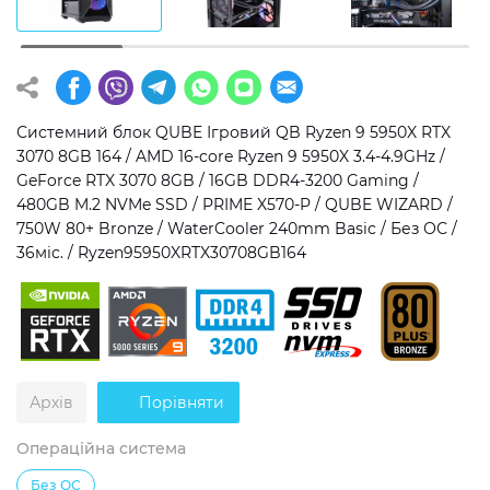
Операційна система
Тип накопичувача
Windows 11 Home
SSD
Windows 11 Pro
HDD
Системний блок QUBE Ігровий QB Ryzen 9 5950X RTX
3070 8GB 164 / AMD 16-core Ryzen 9 5950X 3.4-4.9GHz /
Без ОС
SSD + HDD
GeForce RTX 3070 8GB / 16GB DDR4-3200 Gaming /
480GB M.2 NVMe SSD / PRIME X570-P / QUBE WIZARD /
Додатково
750W 80+ Bronze / WaterCooler 240mm Basic / Без ОС /
36міс. / Ryzen95950XRTX30708GB164
RGB-підсвічування
Розблокований множник CPU
Надшвидкий M.2 SSD NVME
Архів
Порівняти
Операційна система
Без ОС