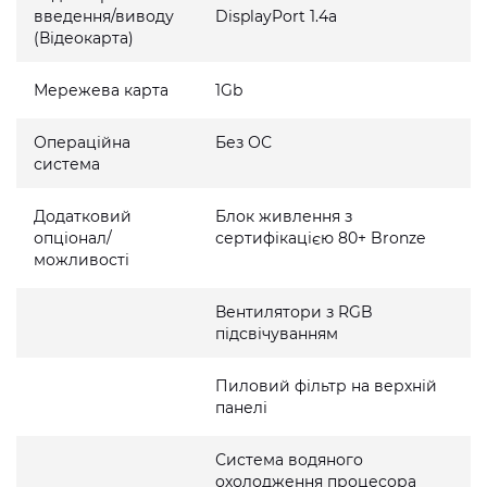
введення/виводу
DisplayPort 1.4a
(Відеокарта)
Мережева карта
1Gb
Операційна
Без ОС
система
Додатковий
Блок живлення з
опціонал/
сертифікацією 80+ Bronze
можливості
Вентилятори з RGB
підсвічуванням
Пиловий фільтр на верхній
панелі
Система водяного
охолодження процесора