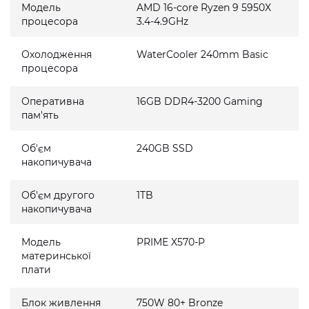
Модель
AMD 16-core Ryzen 9 5950X
процесора
3.4-4.9GHz
Охолодження
WaterCooler 240mm Basic
процесора
Оперативна
16GB DDR4-3200 Gaming
пам'ять
Об'єм
240GB SSD
накопичувача
Об'єм другого
1TB
накопичувача
Модель
PRIME X570-P
материнської
плати
Блок живлення
750W 80+ Bronze