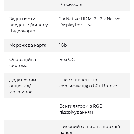
Processors
Задні порти
2 x Native HDMI 2.1 2 x Native
введення/виводу
DisplayPort 1.4a
(Відеокарта)
Мережева карта
1Gb
Операційна
Без ОС
система
Додатковий
Блок живлення з
опціонал/
сертифікацією 80+ Bronze
можливості
Вентилятори з RGB
підсвічуванням
Пиловий фільтр на верхній
панелі