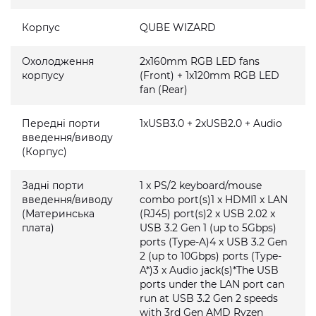
Корпус
QUBE WIZARD
Охолодження
2x160mm RGB LED fans
корпусу
(Front) + 1x120mm RGB LED
fan (Rear)
Передні порти
1xUSB3.0 + 2xUSB2.0 + Audio
введення/виводу
(Корпус)
Задні порти
1 x PS/2 keyboard/mouse
введення/виводу
combo port(s)1 x HDMI1 x LAN
(Материнська
(RJ45) port(s)2 x USB 2.02 x
плата)
USB 3.2 Gen 1 (up to 5Gbps)
ports (Type-A)4 x USB 3.2 Gen
2 (up to 10Gbps) ports (Type-
A*)3 x Audio jack(s)*The USB
ports under the LAN port can
run at USB 3.2 Gen 2 speeds
with 3rd Gen AMD Ryzen