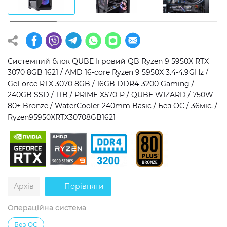
Операційна система
Тип накопичувача
Windows 11 Home
SSD
Windows 11 Pro
HDD
Системний блок QUBE Ігровий QB Ryzen 9 5950X RTX
3070 8GB 1621 / AMD 16-core Ryzen 9 5950X 3.4-4.9GHz /
Без ОС
SSD + HDD
GeForce RTX 3070 8GB / 16GB DDR4-3200 Gaming /
240GB SSD / 1TB / PRIME X570-P / QUBE WIZARD / 750W
Додатково
80+ Bronze / WaterCooler 240mm Basic / Без ОС / 36міс. /
Ryzen95950XRTX30708GB1621
RGB-підсвічування
Розблокований множник CPU
Надшвидкий M.2 SSD NVME
Архів
Порівняти
Операційна система
Без ОС