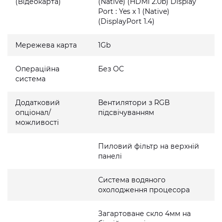
(Відеокарта)
(Native) (HDMI 2.0b) Display
Port : Yes x 1 (Native)
(DisplayPort 1.4)
Мережева карта
1Gb
Операційна
Без ОС
система
Додатковий
Вентилятори з RGB
опціонал/
підсвічуванням
можливості
Пиловий фільтр на верхній
панелі
Система водяного
охолодження процесора
Загартоване скло 4мм на