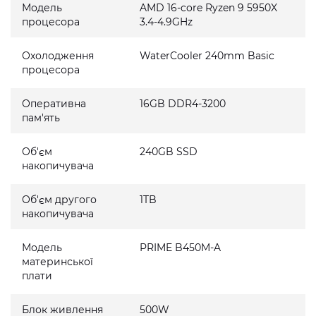
Модель
AMD 16-core Ryzen 9 5950X
процесора
3.4-4.9GHz
Охолодження
WaterCooler 240mm Basic
процесора
Оперативна
16GB DDR4-3200
пам'ять
Об'єм
240GB SSD
накопичувача
Об'єм другого
1TB
накопичувача
Модель
PRIME B450M-A
материнської
плати
Блок живлення
500W