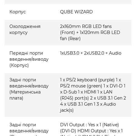
Корпус
QUBE WIZARD
Охолодження
2x160mm RGB LED fans
корпусу
(Front) + 1x120mm RGB LED
fan (Rear)
Передні порти
1xUSB3.0 + 2xUSB2.0 + Audio
введення/виводу
(Корпус)
Задні порти
1 x PS/2 keyboard (purple) 1 x
введення/виводу
PS/2 mouse (green) 1 x DVI-D 1
(Материнська
x D-Sub 1 x HDMI 1 x LAN
плата)
(RJ45) port(s) 2 x USB 3.1 Gen 2
4 x USB 3.1 Gen 1 3 x Audio
jack(s)
Задні порти
DVI Output : Yes x 1 (Native)
введення/виводу
(DVI-D) HDMI Output : Yes x 1