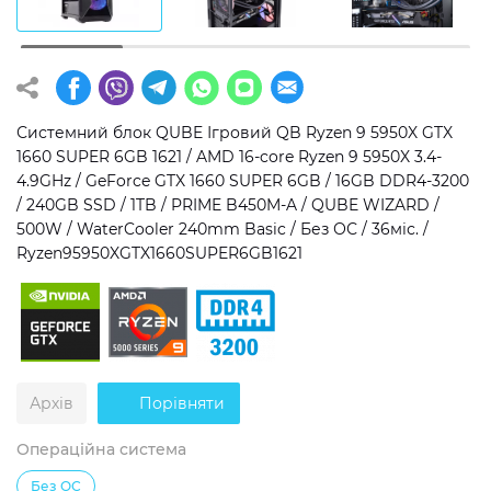
Операційна система
Тип накопичувача
Windows 11 Home
SSD
Windows 11 Pro
HDD
Системний блок QUBE Ігровий QB Ryzen 9 5950X GTX
1660 SUPER 6GB 1621 / AMD 16-core Ryzen 9 5950X 3.4-
Без ОС
SSD + HDD
4.9GHz / GeForce GTX 1660 SUPER 6GB / 16GB DDR4-3200
/ 240GB SSD / 1TB / PRIME B450M-A / QUBE WIZARD /
Додатково
500W / WaterCooler 240mm Basic / Без ОС / 36міс. /
Ryzen95950XGTX1660SUPER6GB1621
RGB-підсвічування
Розблокований множник CPU
Надшвидкий M.2 SSD NVME
Архів
Порівняти
Операційна система
Без ОС