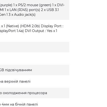
(purple) 1 x PS/2 mouse (green) 1 x DVI-
MI 1 x LAN (RJ45) port(s) 2 x USB 3.1
Gen 1 3 x Audio jack(s)
x 1 (Native) (HDMI 2.0b) Display Port :
isplayPort 1.4a) DVI Output : Yes x 1
GB підсвічуванням
на верхній панелі
го охолодження процесора
 4мм на бічній панелі