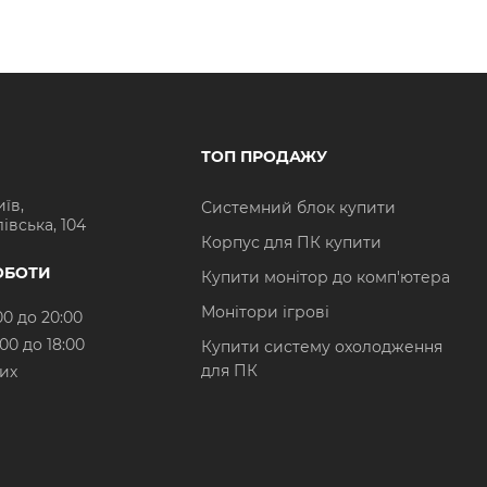
ТОП ПРОДАЖУ
иїв,
Системний блок купити
івська, 104
Корпус для ПК купити
ОБОТИ
Купити монітор до комп'ютера
Монітори ігрові
00 до 20:00
:00 до 18:00
Купити систему охолодження
для ПК
них