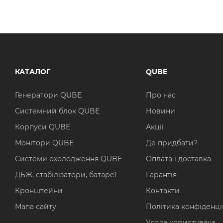
КАТАЛОГ
QUBE
Генератори QUBE
Про нас
Системний блок QUBE
Новини
Корпуси QUBE
Акції
Монітори QUBE
Де придбати?
Системи охолодження QUBE
Оплата і доставка
ДБЖ, стабілізатори, батареї
Гарантія
Кронштейни
Контакти
Мапа сайту
Політика конфіденці
Угода користувача