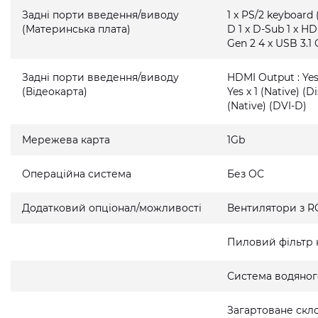
Задні порти введення/виводу
1 x PS/2 keyboard 
(Материнська плата)
D 1 x D-Sub 1 x HD
Gen 2 4 x USB 3.1 
Задні порти введення/виводу
HDMI Output : Yes 
(Відеокарта)
Yes x 1 (Native) (D
(Native) (DVI-D)
Мережева карта
1Gb
Операційна система
Без ОС
Додатковий опціонал/можливості
Вентилятори з R
Пиловий фільтр 
Система водяно
Загартоване скло