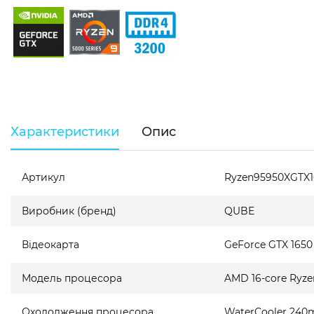
Характеристики
Опис
Артикул
Ryzen95950XGTX
Виробник (бренд)
QUBE
Відеокарта
GeForce GTX 165
Модель процесора
AMD 16-core Ryze
Охолодження процесора
WaterCooler 240