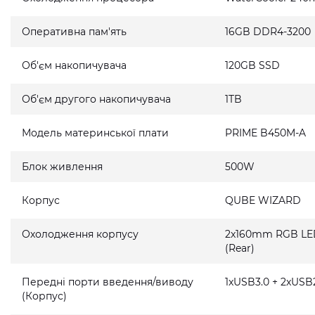
Оперативна пам'ять
16GB DDR4-3200
Об'єм накопичувача
120GB SSD
Об'єм другого накопичувача
1TB
Модель материнської плати
PRIME B450M-A
Блок живлення
500W
Корпус
QUBE WIZARD
Охолодження корпусу
2x160mm RGB LED 
(Rear)
Передні порти введення/виводу
1xUSB3.0 + 2xUSB2
(Корпус)