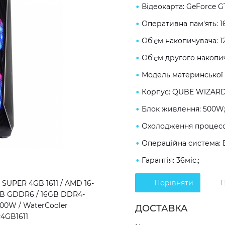
Відеокарта: GeForce 
Оперативна пам'ять: 
Об'єм накопичувача: 1
Об'єм другого накопич
Модель материнської 
Корпус: QUBE WIZARD
Блок живлення: 500W
Охолодження процесор
Операційна система: 
Гарантія: 36міс.;
Порівняти
П
SUPER 4GB 1611 / AMD 16-
4GB GDDR6 / 16GB DDR4-
500W / WaterCooler
ДОСТАВКА
R4GB1611