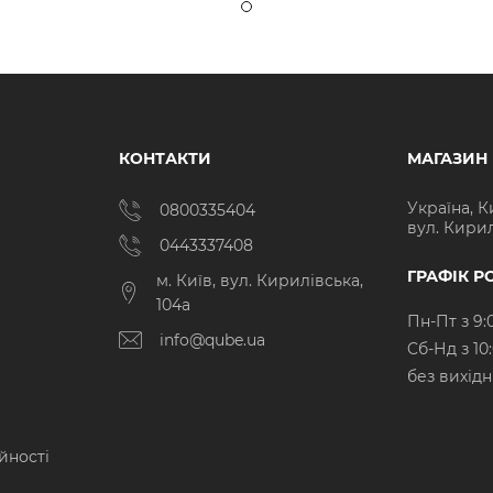
КОНТАКТИ
МАГАЗИН
Україна, К
0800335404
вул. Кирил
0443337408
ГРАФІК Р
м. Київ, вул. Кирилівська,
104а
Пн-Пт з 9:
info@qube.ua
Cб-Нд з 10
без вихід
йності