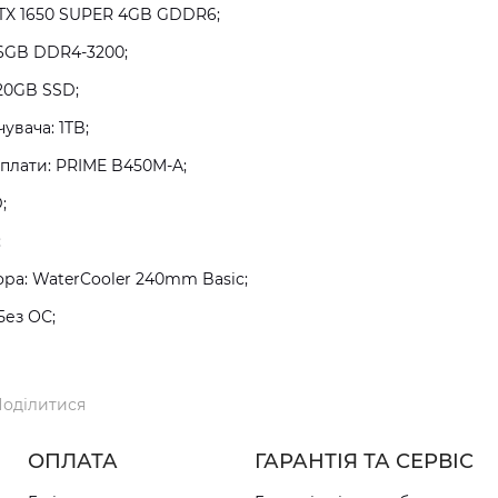
GTX 1650 SUPER 4GB GDDR6;
16GB DDR4-3200;
20GB SSD;
увача: 1TB;
плати: PRIME B450M-A;
;
;
а: WaterCooler 240mm Basic;
Без ОС;
оділитися
ОПЛАТА
ГАРАНТІЯ ТА СЕРВІС