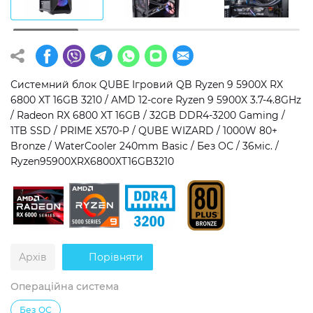
Операційна система
Тип накопичувача
Windows 11 Home
SSD
Windows 11 Pro
HDD
Системний блок QUBE Ігровий QB Ryzen 9 5900X RX
6800 XT 16GB 3210 / AMD 12-core Ryzen 9 5900X 3.7-4.8GHz
Без ОС
SSD + HDD
/ Radeon RX 6800 XT 16GB / 32GB DDR4-3200 Gaming /
1TB SSD / PRIME X570-P / QUBE WIZARD / 1000W 80+
Додатково
Bronze / WaterCooler 240mm Basic / Без ОС / 36міс. /
Ryzen95900XRX6800XT16GB3210
RGB-підсвічування
Розблокований множник CPU
Надшвидкий M.2 SSD NVME
Архів
Порівняти
Операційна система
Без ОС