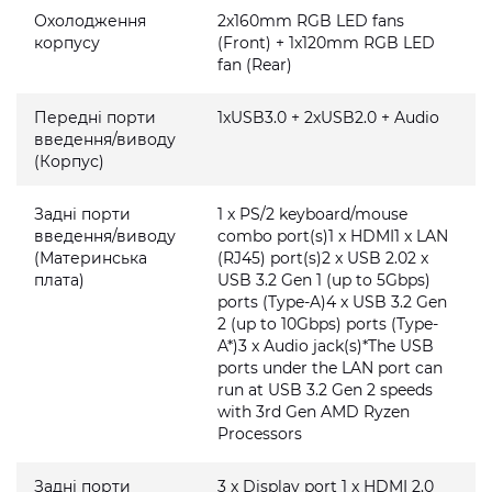
Охолодження
2x160mm RGB LED fans
корпусу
(Front) + 1x120mm RGB LED
fan (Rear)
Передні порти
1xUSB3.0 + 2xUSB2.0 + Audio
введення/виводу
(Корпус)
Задні порти
1 x PS/2 keyboard/mouse
введення/виводу
combo port(s)1 x HDMI1 x LAN
(Материнська
(RJ45) port(s)2 x USB 2.02 x
плата)
USB 3.2 Gen 1 (up to 5Gbps)
ports (Type-A)4 x USB 3.2 Gen
2 (up to 10Gbps) ports (Type-
A*)3 x Audio jack(s)*The USB
ports under the LAN port can
run at USB 3.2 Gen 2 speeds
with 3rd Gen AMD Ryzen
Processors
Задні порти
3 x Display port 1 x HDMI 2.0