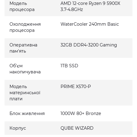
Модель
AMD 12-core Ryzen 9 5900X
процесора
3.7-4.8GHz
Охолодження
WaterCooler 240mm Basic
процесора
Оперативна
32GB DDR4-3200 Gaming
пам'ять
Об'єм
1TB SSD
накопичувача
Модель
PRIME X570-P
материнської
плати
Блок живлення
1000W 80+ Bronze
Корпус
QUBE WIZARD