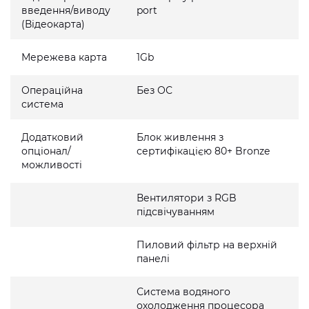
введення/виводу
port
(Відеокарта)
Мережева карта
1Gb
Операційна
Без ОС
система
Додатковий
Блок живлення з
опціонал/
сертифікацією 80+ Bronze
можливості
Вентилятори з RGB
підсвічуванням
Пиловий фільтр на верхній
панелі
Система водяного
охолодження процесора