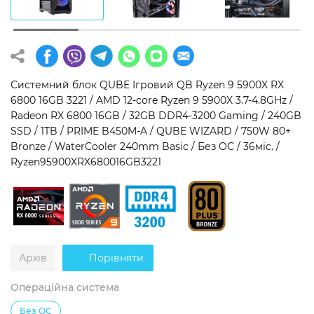
Операційна система
Тип накопичувача
Windows 11 Home
SSD
Windows 11 Pro
HDD
Системний блок QUBE Ігровий QB Ryzen 9 5900X RX
6800 16GB 3221 / AMD 12-core Ryzen 9 5900X 3.7-4.8GHz /
Без ОС
SSD + HDD
Radeon RX 6800 16GB / 32GB DDR4-3200 Gaming / 240GB
SSD / 1TB / PRIME B450M-A / QUBE WIZARD / 750W 80+
Додатково
Bronze / WaterCooler 240mm Basic / Без ОС / 36міс. /
Ryzen95900XRX680016GB3221
RGB-підсвічування
Розблокований множник CPU
Надшвидкий M.2 SSD NVME
Архів
Порівняти
Операційна система
Без ОС