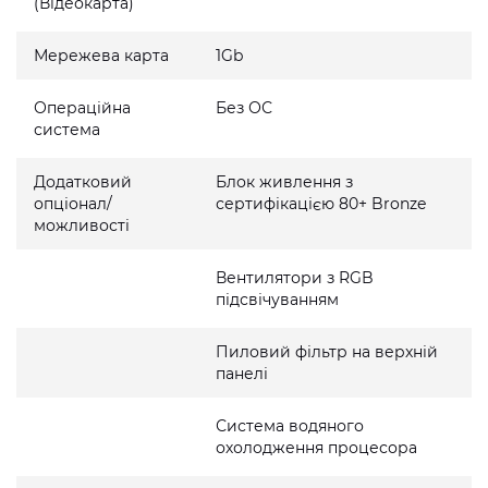
(Відеокарта)
Мережева карта
1Gb
Операційна
Без ОС
система
Додатковий
Блок живлення з
опціонал/
сертифікацією 80+ Bronze
можливості
Вентилятори з RGB
підсвічуванням
Пиловий фільтр на верхній
панелі
Система водяного
охолодження процесора