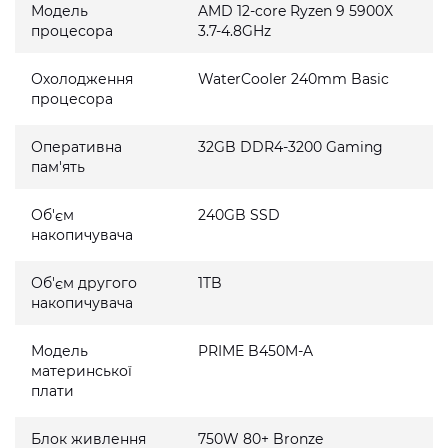
Модель
AMD 12-core Ryzen 9 5900X
процесора
3.7-4.8GHz
Охолодження
WaterCooler 240mm Basic
процесора
Оперативна
32GB DDR4-3200 Gaming
пам'ять
Об'єм
240GB SSD
накопичувача
Об'єм другого
1TB
накопичувача
Модель
PRIME B450M-A
материнської
плати
Блок живлення
750W 80+ Bronze