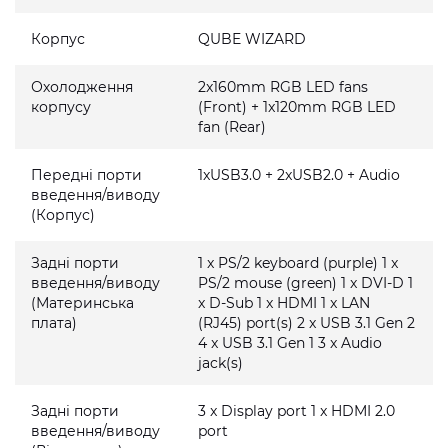
Корпус
QUBE WIZARD
Охолодження
2x160mm RGB LED fans
корпусу
(Front) + 1x120mm RGB LED
fan (Rear)
Передні порти
1xUSB3.0 + 2xUSB2.0 + Audio
введення/виводу
(Корпус)
Задні порти
1 x PS/2 keyboard (purple) 1 x
введення/виводу
PS/2 mouse (green) 1 x DVI-D 1
(Материнська
x D-Sub 1 x HDMI 1 x LAN
плата)
(RJ45) port(s) 2 x USB 3.1 Gen 2
4 x USB 3.1 Gen 1 3 x Audio
jack(s)
Задні порти
3 x Display port 1 x HDMI 2.0
введення/виводу
port