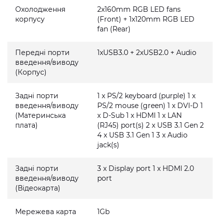
Охолодження
2x160mm RGB LED fans
корпусу
(Front) + 1x120mm RGB LED
fan (Rear)
Передні порти
1xUSB3.0 + 2xUSB2.0 + Audio
введення/виводу
(Корпус)
Задні порти
1 x PS/2 keyboard (purple) 1 x
введення/виводу
PS/2 mouse (green) 1 x DVI-D 1
(Материнська
x D-Sub 1 x HDMI 1 x LAN
плата)
(RJ45) port(s) 2 x USB 3.1 Gen 2
4 x USB 3.1 Gen 1 3 x Audio
jack(s)
Задні порти
3 x Display port 1 x HDMI 2.0
введення/виводу
port
(Відеокарта)
Мережева карта
1Gb