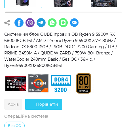
Операційна система
Тип накопичувача
Windows 11 Home
SSD
Windows 11 Pro
HDD
Системний блок QUBE Ігровий QB Ryzen 9 5900X RX
6800 16GB 161 / AMD 12-core Ryzen 9 5900X 3.7-4.8GHz /
Без ОС
SSD + HDD
Radeon RX 6800 16GB / 16GB DDR4-3200 Gaming / 1TB /
PRIME B450M-A / QUBE WIZARD / 750W 80+ Bronze /
Додатково
WaterCooler 240mm Basic / Без ОС / 36міс. /
Ryzen95900XRX680016GB161
RGB-підсвічування
Розблокований множник CPU
Надшвидкий M.2 SSD NVME
Архів
Порівняти
Операційна система
Без ОС