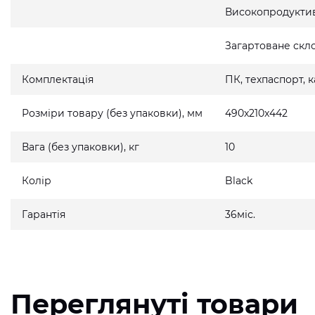
Високопродукти
Загартоване скло
Комплектація
ПК, техпаспорт,
Розміри товару (без упаковки), мм
490x210x442
Вага (без упаковки), кг
10
Колір
Black
Гарантія
36міс.
Переглянуті товари