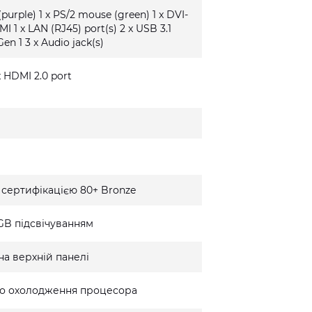
(purple) 1 x PS/2 mouse (green) 1 x DVI-
MI 1 x LAN (RJ45) port(s) 2 x USB 3.1
Gen 1 3 x Audio jack(s)
 x HDMI 2.0 port
 сертифікацією 80+ Bronze
GB підсвічуванням
на верхній панелі
го охолодження процесора