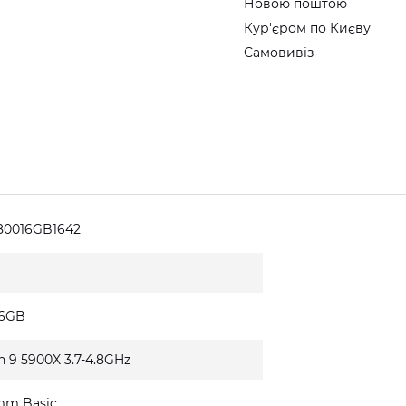
Новою поштою
Кур'єром по Києву
Самовивіз
80016GB1642
16GB
n 9 5900X 3.7-4.8GHz
mm Basic