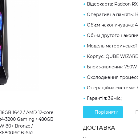
Відеокарта: Radeon RX
Оперативна пам'ять: 
Об'єм накопичувача: 
Об'єм другого накопич
Модель материнської 
Корпус: QUBE WIZARD
Блок живлення: 750W 
Охолодження процесор
Операційна система: 
Гарантія: 36міс.;
Порівняти
П
6GB 1642 / AMD 12-core
DR4-3200 Gaming / 480GB
W 80+ Bronze /
ДОСТАВКА
RX680016GB1642