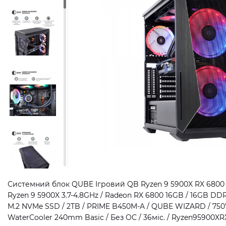
Системний блок QUBE Ігровий QB Ryzen 9 5900X RX 6800 1
Ryzen 9 5900X 3.7-4.8GHz / Radeon RX 6800 16GB / 16GB D
M.2 NVMe SSD / 2TB / PRIME B450M-A / QUBE WIZARD / 750
WaterCooler 240mm Basic / Без ОС / 36міс. / Ryzen95900X