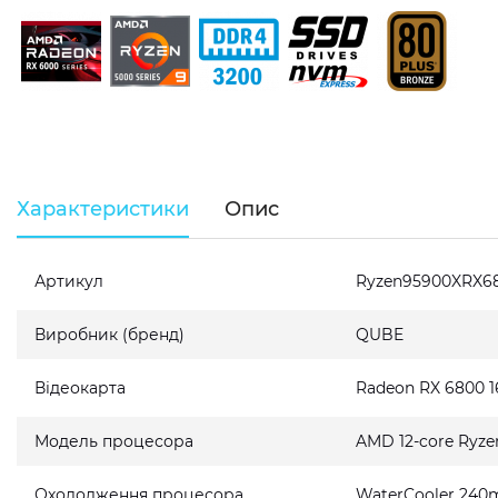
Характеристики
Опис
Артикул
Ryzen95900XRX6
Виробник (бренд)
QUBE
Відеокарта
Radeon RX 6800 
Модель процесора
AMD 12-core Ryze
Охолодження процесора
WaterCooler 240