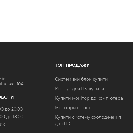
ТОП ПРОДАЖУ
иїв,
Системний блок купити
івська, 104
Корпус для ПК купити
ОБОТИ
Купити монітор до комп'ютера
Монітори ігрові
00 до 20:00
:00 до 18:00
Купити систему охолодження
для ПК
них