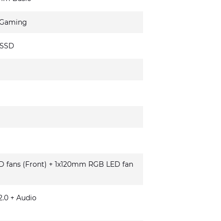
 Gaming
 SSD
fans (Front) + 1x120mm RGB LED fan
.0 + Audio