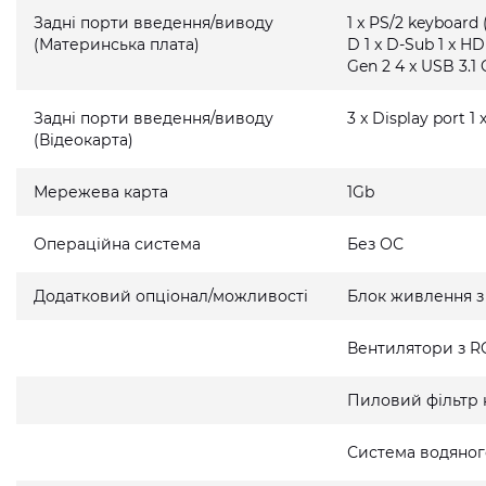
Задні порти введення/виводу
1 x PS/2 keyboard 
(Материнська плата)
D 1 x D-Sub 1 x HD
Gen 2 4 x USB 3.1 
Задні порти введення/виводу
3 x Display port 1
(Відеокарта)
Мережева карта
1Gb
Операційна система
Без ОС
Додатковий опціонал/можливості
Блок живлення з
Вентилятори з R
Пиловий фільтр 
Система водяно