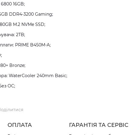
 6800 16GB;
16GB DDR4-3200 Gaming;
480GB M.2 NVMe SSD;
увача: 2TB;
плати: PRIME B450M-A;
;
80+ Bronze;
а: WaterCooler 240mm Basic;
Без ОС;
оділитися
ОПЛАТА
ГАРАНТІЯ ТА СЕРВІС