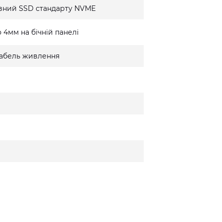
вний SSD стандарту NVME
 4мм на бічній панелі
 кабель живлення