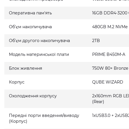
Оперативна пам'ять
16GB DDR4-3200
Об'єм накопичувача
480GB M.2 NVMe
Об'єм другого накопичувача
2TB
Модель материнської плати
PRIME B450M-A
Блок живлення
750W 80+ Bronze
Корпус
QUBE WIZARD
Охолодження корпусу
2x160mm RGB LED 
(Rear)
Передні порти введення/виводу
1xUSB3.0 + 2xUSB2
(Корпус)