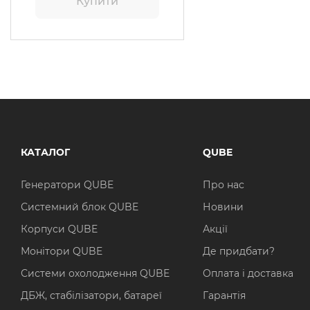
Купити
КАТАЛОГ
QUBE
Генератори QUBE
Про нас
Системний блок QUBE
Новини
Корпуси QUBE
Акції
Монітори QUBE
Де придбати?
Системи охолодження QUBE
Оплата і доставка
ДБЖ, стабілізатори, батареї
Гарантія