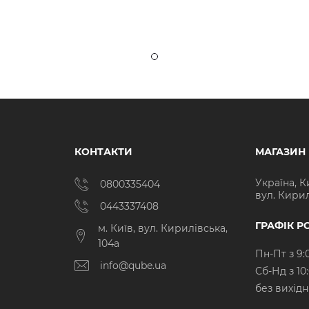
КОНТАКТИ
МАГАЗИН
Україна, К
0800335404
вул. Кирил
0443337408
ГРАФІК Р
м. Київ, вул. Кирилівська,
104а
Пн-Пт з 9:
info@qube.ua
Cб-Нд з 10
без вихід