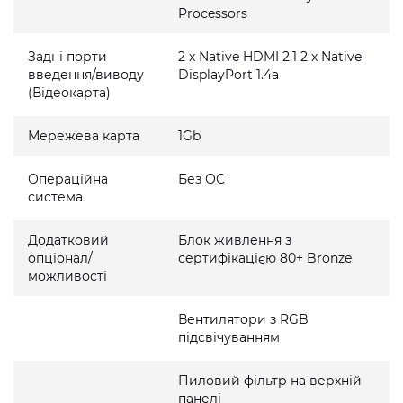
Processors
Задні порти
2 x Native HDMI 2.1 2 x Native
введення/виводу
DisplayPort 1.4a
(Відеокарта)
Мережева карта
1Gb
Операційна
Без ОС
система
Додатковий
Блок живлення з
опціонал/
сертифікацією 80+ Bronze
можливості
Вентилятори з RGB
підсвічуванням
Пиловий фільтр на верхній
панелі