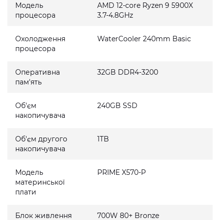
Модель
AMD 12-core Ryzen 9 5900X
процесора
3.7-4.8GHz
Охолодження
WaterCooler 240mm Basic
процесора
Оперативна
32GB DDR4-3200
пам'ять
Об'єм
240GB SSD
накопичувача
Об'єм другого
1TB
накопичувача
Модель
PRIME X570-P
материнської
плати
Блок живлення
700W 80+ Bronze