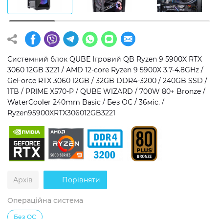
Операційна система
Тип накопичувача
Windows 11 Home
SSD
Windows 11 Pro
HDD
Системний блок QUBE Ігровий QB Ryzen 9 5900X RTX
3060 12GB 3221 / AMD 12-core Ryzen 9 5900X 3.7-4.8GHz /
Без ОС
SSD + HDD
GeForce RTX 3060 12GB / 32GB DDR4-3200 / 240GB SSD /
1TB / PRIME X570-P / QUBE WIZARD / 700W 80+ Bronze /
Додатково
WaterCooler 240mm Basic / Без ОС / 36міс. /
Ryzen95900XRTX306012GB3221
RGB-підсвічування
Розблокований множник CPU
Надшвидкий M.2 SSD NVME
Архів
Порівняти
Операційна система
Без ОС