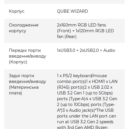
Корпус
QUBE WIZARD
Охолодження
2x160mm RGB LED fans
корпусу
(Front) + 1x120mm RGB LED
fan (Rear)
Передні порти
1xUSB3.0 + 2xUSB2.0 + Audio
введення/виводу
(Корпус)
Задні порти
1 x PS/2 keyboard/mouse
введення/виводу
combo port(s)1 x HDMI1 x LAN
(Материнська
(RJ45) port(s)2 x USB 2.02 x
плата)
USB 3.2 Gen 1 (up to 5Gbps)
ports (Type-A)4 x USB 3.2 Gen
2 (up to 10Gbps) ports (Type-
A*)3 x Audio jack(s)*The USB
ports under the LAN port can
run at USB 3.2 Gen 2 speeds
with 3rd Gen AMD Ryzen