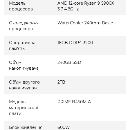
Модель
AMD 12-core Ryzen 9 5900X
процесора
3.7-4.8GHz
Охолодження
WaterCooler 240mm Basic
процесора
Оперативна
16GB DDR4-3200
пам'ять
Об'єм
240GB SSD
накопичувача
Об'єм другого
2TB
накопичувача
Модель
PRIME B450M-A
материнської
плати
Блок живлення
600W