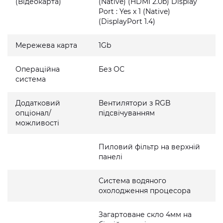
(Відеокарта)
(Native) (HDMI 2.0b) Display
Port : Yes x 1 (Native)
(DisplayPort 1.4)
Мережева карта
1Gb
Операційна
Без ОС
система
Додатковий
Вентилятори з RGB
опціонал/
підсвічуванням
можливості
Пиловий фільтр на верхній
панелі
Система водяного
охолодження процесора
Загартоване скло 4мм на