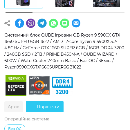
Операційна система
Тип накопичувача
Windows 11 Home
SSD
Windows 11 Pro
HDD
Системний блок QUBE Ігровий QB Ryzen 9 5900X GTX
1660 SUPER 6GB 1622 / AMD 12-core Ryzen 9 5900X 3.7-
Без ОС
SSD + HDD
4.8GHz / GeForce GTX 1660 SUPER 6GB / 16GB DDR4-3200
/ 240GB SSD / 2TB / PRIME B450M-A / QUBE WIZARD /
Додатково
600W / WaterCooler 240mm Basic / Без ОС / 36міс. /
Ryzen95900XGTX1660SUPER6GB1622
RGB-підсвічування
Розблокований множник CPU
Надшвидкий M.2 SSD NVME
Архів
Порівняти
Операційна система
Без ОС