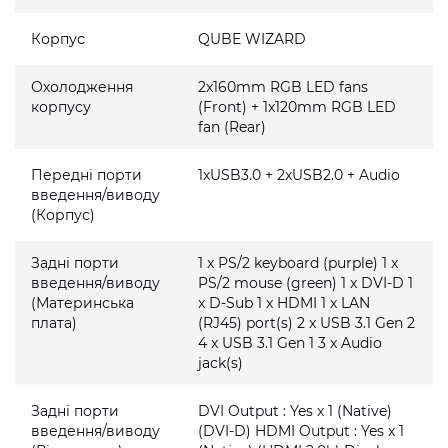
Корпус
QUBE WIZARD
Охолодження
2x160mm RGB LED fans
корпусу
(Front) + 1x120mm RGB LED
fan (Rear)
Передні порти
1xUSB3.0 + 2xUSB2.0 + Audio
введення/виводу
(Корпус)
Задні порти
1 x PS/2 keyboard (purple) 1 x
введення/виводу
PS/2 mouse (green) 1 x DVI-D 1
(Материнська
x D-Sub 1 x HDMI 1 x LAN
плата)
(RJ45) port(s) 2 x USB 3.1 Gen 2
4 x USB 3.1 Gen 1 3 x Audio
jack(s)
Задні порти
DVI Output : Yes x 1 (Native)
введення/виводу
(DVI-D) HDMI Output : Yes x 1