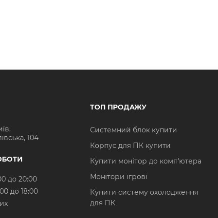
ТОП ПРОДАЖУ
иїв,
Системний блок купити
івська, 104
Корпус для ПК купити
ОБОТИ
Купити монітор до комп'ютера
Монітори ігрові
00 до 20:00
:00 до 18:00
Купити систему охолодження
для ПК
них