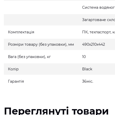
Система водяно
Загартоване скло
Комплектація
ПК, техпаспорт,
Розміри товару (без упаковки), мм
490x210x442
Вага (без упаковки), кг
10
Колір
Black
Гарантія
36міс.
Переглянуті товари