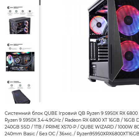
Системний блок QUBE Ігровий QB Ryzen 9 5950X RX 6800 X
Ryzen 9 5950X 3.4-4.9GHz / Radeon RX 6800 XT 16GB / 16GB
240GB SSD / 1TB / PRIME X570-P / QUBE WIZARD / 1000W 80
240mm Basic / Без ОС / 36міс. / Ryzen95950XRX6800XT16GB