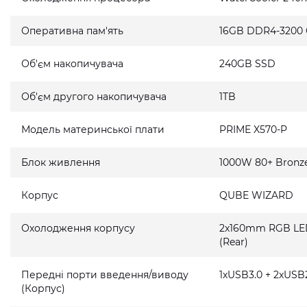
Оперативна пам'ять
16GB DDR4-3200
Об'єм накопичувача
240GB SSD
Об'єм другого накопичувача
1TB
Модель материнської плати
PRIME X570-P
Блок живлення
1000W 80+ Bronz
Корпус
QUBE WIZARD
Охолодження корпусу
2x160mm RGB LED 
(Rear)
Передні порти введення/виводу
1xUSB3.0 + 2xUSB2
(Корпус)