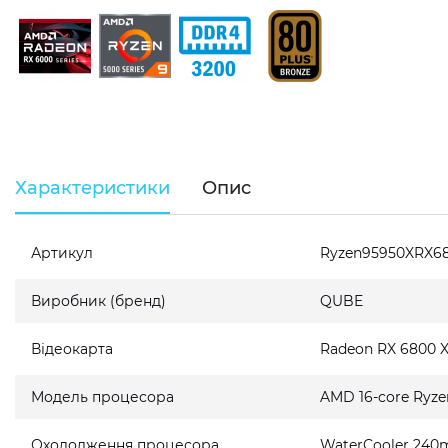
Характеристики
Опис
Артикул
Ryzen95950XRX68
Виробник (бренд)
QUBE
Відеокарта
Radeon RX 6800 
Модель процесора
AMD 16-core Ryze
Охолодження процесора
WaterCooler 240