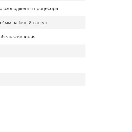
го охолодження процесора
 4мм на бічній панелі
 кабель живлення