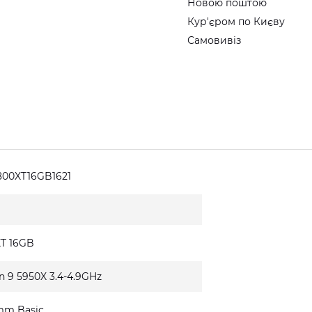
Новою поштою
Кур'єром по Києву
Самовивіз
00XT16GB1621
XT 16GB
n 9 5950X 3.4-4.9GHz
mm Basic