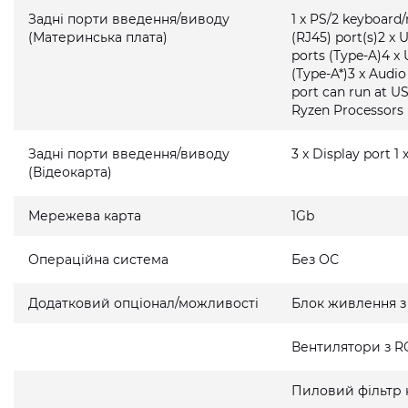
Задні порти введення/виводу
1 x PS/2 keyboard
(Материнська плата)
(RJ45) port(s)2 x 
ports (Type-A)4 x 
(Type-A*)3 x Audi
port can run at U
Ryzen Processors
Задні порти введення/виводу
3 x Display port 1
(Відеокарта)
Мережева карта
1Gb
Операційна система
Без ОС
Додатковий опціонал/можливості
Блок живлення з
Вентилятори з R
Пиловий фільтр 