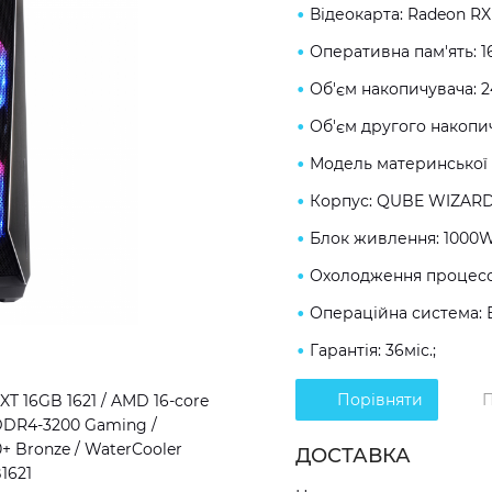
Відеокарта: Radeon RX
Оперативна пам'ять: 
Об'єм накопичувача: 
Об'єм другого накопич
Модель материнської 
Корпус: QUBE WIZARD
Блок живлення: 1000W
Охолодження процесор
Операційна система: 
Гарантія: 36міс.;
Порівняти
П
T 16GB 1621 / AMD 16-core
 DDR4-3200 Gaming /
+ Bronze / WaterCooler
ДОСТАВКА
1621