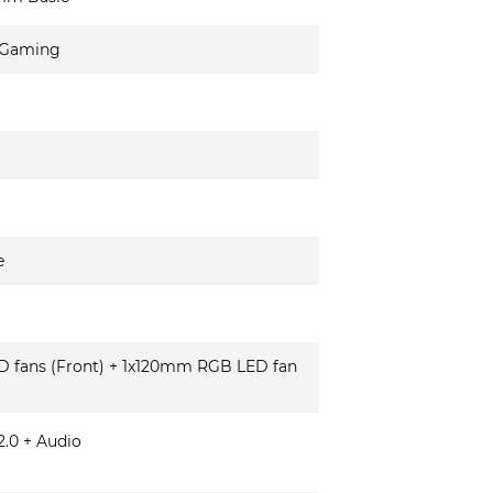
 Gaming
e
fans (Front) + 1x120mm RGB LED fan
.0 + Audio