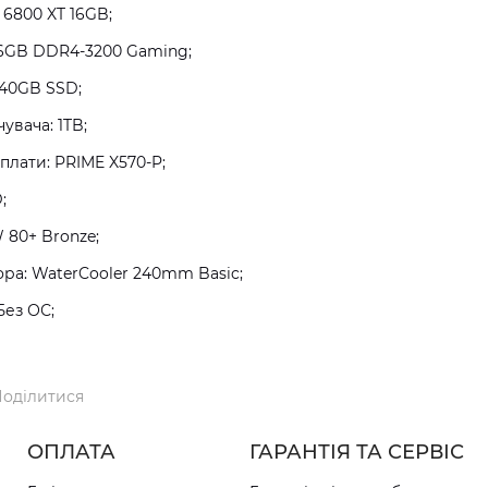
 6800 XT 16GB;
16GB DDR4-3200 Gaming;
240GB SSD;
увача: 1TB;
плати: PRIME X570-P;
;
 80+ Bronze;
а: WaterCooler 240mm Basic;
Без ОС;
оділитися
ОПЛАТА
ГАРАНТІЯ ТА СЕРВІС