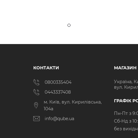
КОНТАКТИ
МАГАЗИН
Україна, К
0800335404
вул. Кирил
0443337408
ГРАФІК Р
м. Київ, вул. Кирилівська,
104а
Пн-Пт з 9:
info@qube.ua
Cб-Нд з 10
без вихід