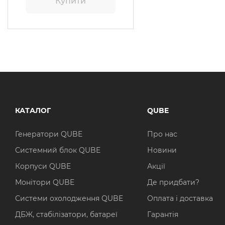
Купити
КАТАЛОГ
QUBE
Генератори QUBE
Про нас
Системний блок QUBE
Новини
Корпуси QUBE
Акції
Монітори QUBE
Де придбати?
Системи охолодження QUBE
Оплата і доставка
ДБЖ, стабілізатори, батареї
Гарантія