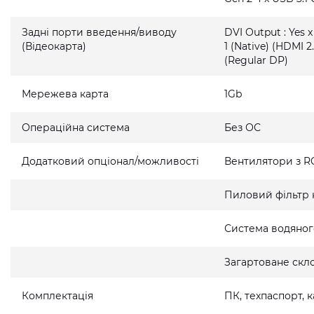
Задні порти введення/виводу
DVI Output : Yes x
(Відеокарта)
1 (Native) (HDMI 2.
(Regular DP)
Мережева карта
1Gb
Операційна система
Без ОС
Додатковий опціонал/можливості
Вентилятори з R
Пиловий фільтр 
Система водяно
Загартоване скло
Комплектація
ПК, техпаспорт,