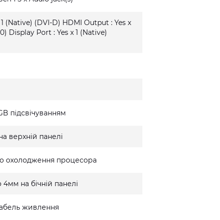
 1 (Native) (DVI-D) HDMI Output : Yes x
0) Display Port : Yes x 1 (Native)
GB підсвічуванням
на верхній панелі
го охолодження процесора
 4мм на бічній панелі
 кабель живлення