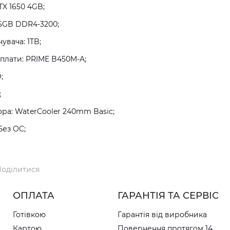
TX 1650 4GB;
16GB DDR4-3200;
увача: 1TB;
плати: PRIME B450M-A;
;
;
а: WaterCooler 240mm Basic;
Без ОС;
оділитися
ОПЛАТА
ГАРАНТІЯ ТА СЕРВІС
Готівкою
Гарантія від виробника
Картою
Повернення протягом 14