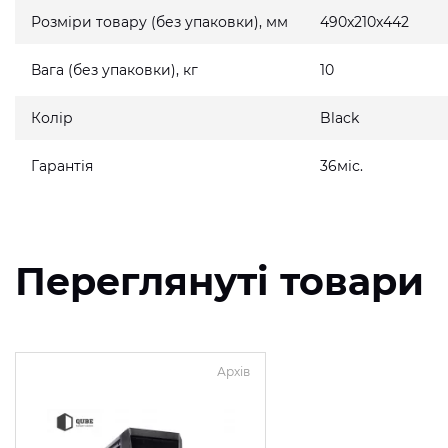
Розміри товару (без упаковки), мм
490x210x442
Вага (без упаковки), кг
10
Колір
Black
Гарантія
36міс.
Переглянуті товари
Архів