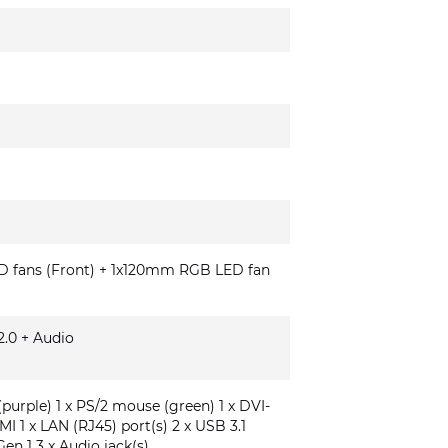
fans (Front) + 1x120mm RGB LED fan
.0 + Audio
(purple) 1 x PS/2 mouse (green) 1 x DVI-
MI 1 x LAN (RJ45) port(s) 2 x USB 3.1
Gen 1 3 x Audio jack(s)