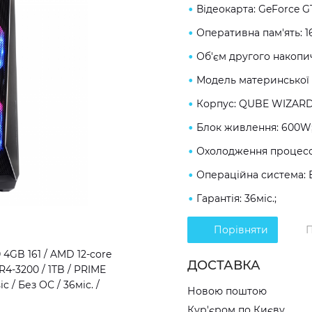
Відеокарта: GeForce G
Оперативна пам'ять: 
Об'єм другого накопич
Модель материнської 
Корпус: QUBE WIZARD
Блок живлення: 600W
Охолодження процесор
Операційна система: 
Гарантія: 36міс.;
Порівняти
П
4GB 161 / AMD 12-core
ДОСТАВКА
R4-3200 / 1TB / PRIME
/ Без ОС / 36міс. /
Новою поштою
Кур'єром по Києву