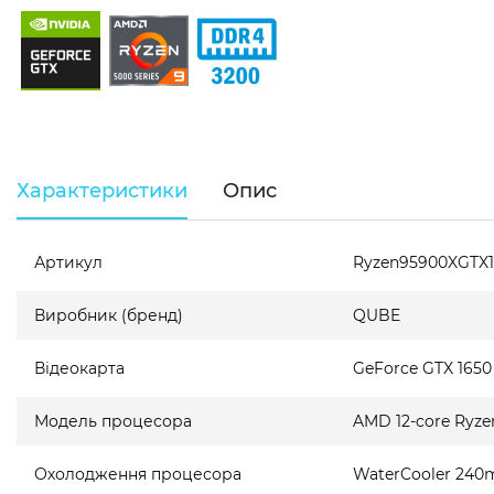
Характеристики
Опис
Артикул
Ryzen95900XGTX1
Виробник (бренд)
QUBE
Відеокарта
GeForce GTX 165
Модель процесора
AMD 12-core Ryze
Охолодження процесора
WaterCooler 240