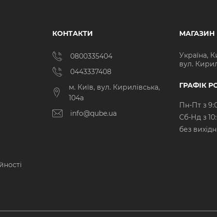
КОНТАКТИ
МАГАЗИН
Україна, К
0800335404
вул. Кирил
0443337408
ГРАФІК Р
м. Київ, вул. Кирилівська,
104а
Пн-Пт з 9:
info@qube.ua
Cб-Нд з 10
без вихід
йності