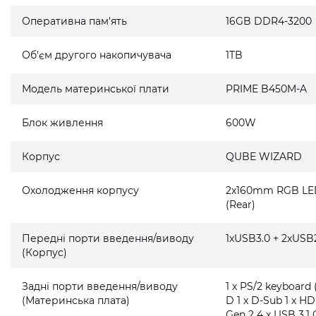
Оперативна пам'ять
16GB DDR4-3200
Об'єм другого накопичувача
1TB
Модель материнської плати
PRIME B450M-A
Блок живлення
600W
Корпус
QUBE WIZARD
Охолодження корпусу
2x160mm RGB LED 
(Rear)
Передні порти введення/виводу
1xUSB3.0 + 2xUSB2
(Корпус)
Задні порти введення/виводу
1 x PS/2 keyboard 
(Материнська плата)
D 1 x D-Sub 1 x HD
Gen 2 4 x USB 3.1 