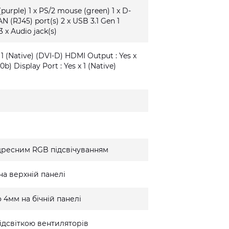
(purple) 1 x PS/2 mouse (green) 1 x D-
AN (RJ45) port(s) 2 x USB 3.1 Gen 1
3 x Audio jack(s)
 1 (Native) (DVI-D) HDMI Output : Yes x
0b) Display Port : Yes x 1 (Native)
дресним RGB підсвічуванням
на верхній панелі
 4мм на бічній панелі
ідсвіткою вентиляторів