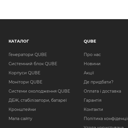
КАТАЛОГ
QUBE
Генератори QUBE
Про нас
Системний блок QUBE
Новини
Корпуси QUBE
Акції
Монітори QUBE
Де придбати?
Системи охолодження QUBE
Оплата і доставка
ДБЖ, стабілізатори, батареї
Гарантія
Кронштейни
Контакти
Мапа сайту
Політика конфіденці
Угода користувача