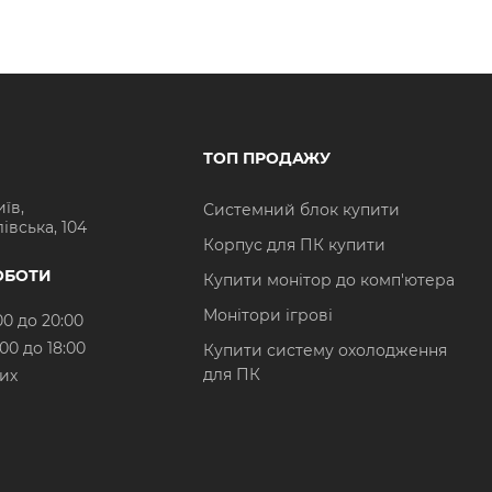
ТОП ПРОДАЖУ
иїв,
Системний блок купити
івська, 104
Корпус для ПК купити
ОБОТИ
Купити монітор до комп'ютера
Монітори ігрові
00 до 20:00
:00 до 18:00
Купити систему охолодження
для ПК
них