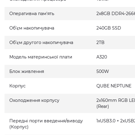
Оперативна пам'ять
2x8GB DDR4-266
Об'єм накопичувача
240GB SSD
Об'єм другого накопичувача
2TB
Модель материнської плати
A320
Блок живлення
500W
Корпус
QUBE NEPTUNE
Охолодження корпусу
2x160mm RGB LED 
(Rear)
Передні порти введення/виводу
1xUSB3.0 + 2xUSB2
(Корпус)