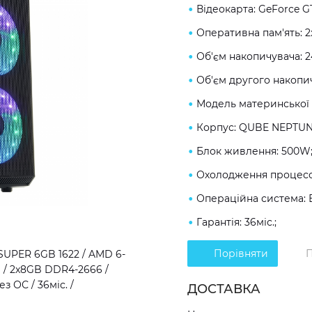
Відеокарта: GeForce G
Оперативна пам'ять: 
Об'єм накопичувача: 
Об'єм другого накопич
Модель материнської 
Корпус: QUBE NEPTUN
Блок живлення: 500W
Охолодження процесор
Операційна система: 
Гарантія: 36міс.;
Порівняти
П
SUPER 6GB 1622 / AMD 6-
B / 2x8GB DDR4-2666 /
з ОС / 36міс. /
ДОСТАВКА