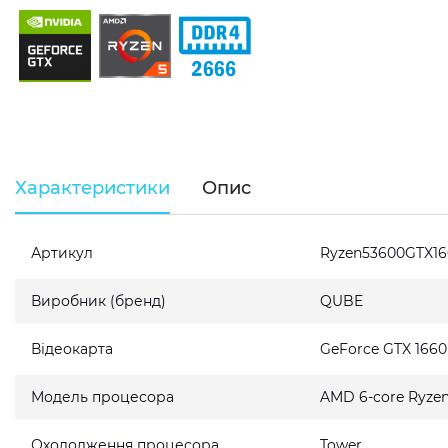
Характеристики
Опис
Артикул
Ryzen53600GTX1
Виробник (бренд)
QUBE
Відеокарта
GeForce GTX 166
Модель процесора
AMD 6-core Ryzen
Охолодження процесора
Tower