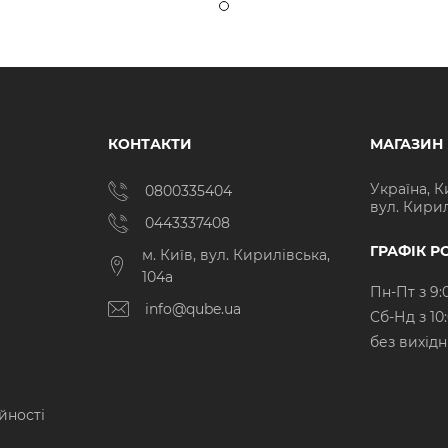
КОНТАКТИ
МАГАЗИН
Україна, К
0800335404
вул. Кирил
0443337408
ГРАФІК Р
м. Київ, вул. Кирилівська,
104а
Пн-Пт з 9:
info@qube.ua
Cб-Нд з 10
без вихід
йності