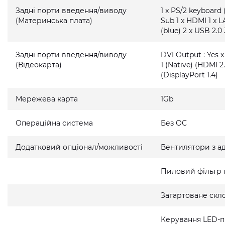
Задні порти введення/виводу
1 x PS/2 keyboard 
(Материнська плата)
Sub 1 x HDMI 1 x L
(blue) 2 x USB 2.0 
Задні порти введення/виводу
DVI Output : Yes x
(Відеокарта)
1 (Native) (HDMI 2.
(DisplayPort 1.4)
Мережева карта
1Gb
Операційна система
Без ОС
Додатковий опціонал/можливості
Вентилятори з а
Пиловий фільтр 
Загартоване скло
Керування LED-п