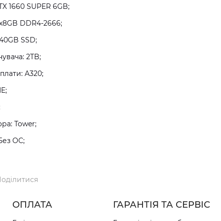
TX 1660 SUPER 6GB;
2x8GB DDR4-2666;
240GB SSD;
увача: 2TB;
плати: A320;
E;
;
а: Tower;
Без ОС;
оділитися
ОПЛАТА
ГАРАНТІЯ ТА СЕРВІС