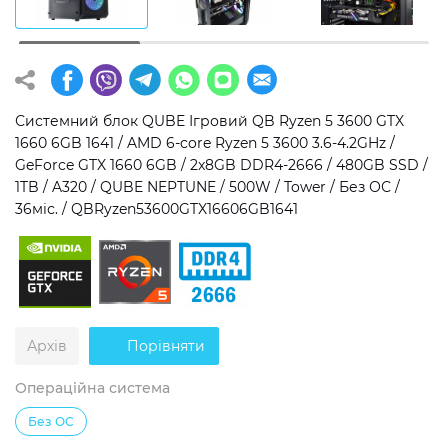
Операційна система
Тип накопичувача
Windows 11 Home
SSD
Windows 11 Pro
HDD
Системний блок QUBE Ігровий QB Ryzen 5 3600 GTX
1660 6GB 1641 / AMD 6-core Ryzen 5 3600 3.6-4.2GHz /
Без ОС
SSD + HDD
GeForce GTX 1660 6GB / 2x8GB DDR4-2666 / 480GB SSD /
1TB / A320 / QUBE NEPTUNE / 500W / Tower / Без ОС /
Додатково
36міс. / QBRyzen53600GTX16606GB1641
RGB-підсвічування
Розблокований множник CPU
Надшвидкий M.2 SSD NVME
Архів
Порівняти
Операційна система
Без ОС