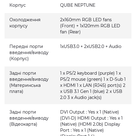
Корпус
QUBE NEPTUNE
Охолодження
2x160mm RGB LED fans
корпусу
(Front) + 1x120mm RGB LED
fan (Rear)
Передні порти
1xUSB3.0 + 2xUSB2.0 + Audio
введення/виводу
(Корпус)
Задні порти
1 x PS/2 keyboard (purple) 1 x
введення/виводу
PS/2 mouse (green) 1 x D-Sub 1
(Материнська
x HDMI 1 x LAN (RJ45) port(s) 2
плата)
x USB 3.1 Gen 1 (blue) 2 x USB
2.0 3 x Audio jack(s)
Задні порти
DVI Output : Yes x 1 (Native)
введення/виводу
(DVI-D) HDMI Output : Yes x 1
(Відеокарта)
(Native) (HDMI 2.0b) Display
Port : Yes x 1 (Native)