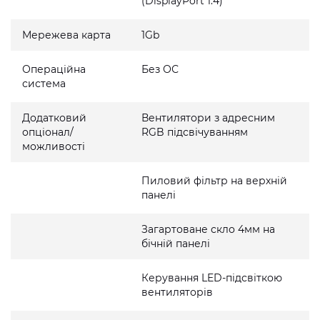
(DisplayPort 1.4)
Мережева карта
1Gb
Операційна
Без ОС
система
Додатковий
Вентилятори з адресним
опціонал/
RGB підсвічуванням
можливості
Пиловий фільтр на верхній
панелі
Загартоване скло 4мм на
бічній панелі
Керування LED-підсвіткою
вентиляторів