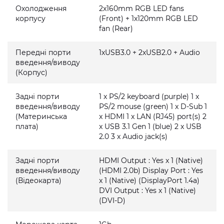
Охолодження
2x160mm RGB LED fans
корпусу
(Front) + 1x120mm RGB LED
fan (Rear)
Передні порти
1xUSB3.0 + 2xUSB2.0 + Audio
введення/виводу
(Корпус)
Задні порти
1 x PS/2 keyboard (purple) 1 x
введення/виводу
PS/2 mouse (green) 1 x D-Sub 1
(Материнська
x HDMI 1 x LAN (RJ45) port(s) 2
плата)
x USB 3.1 Gen 1 (blue) 2 x USB
2.0 3 x Audio jack(s)
Задні порти
HDMI Output : Yes x 1 (Native)
введення/виводу
(HDMI 2.0b) Display Port : Yes
(Відеокарта)
x 1 (Native) (DisplayPort 1.4a)
DVI Output : Yes x 1 (Native)
(DVI-D)