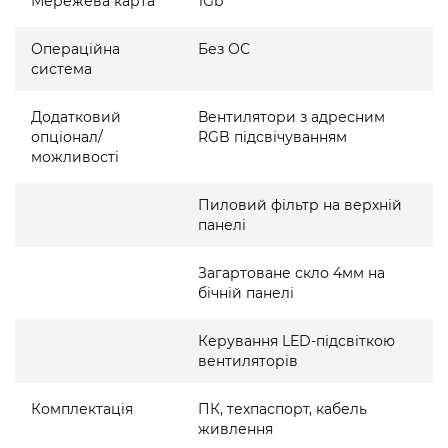
Мережева карта
1Gb
Операційна
Без ОС
система
Додатковий
Вентилятори з адресним
опціонал/
RGB підсвічуванням
можливості
Пиловий фільтр на верхній
панелі
Загартоване скло 4мм на
бічній панелі
Керування LED-підсвіткою
вентиляторів
Комплектація
ПК, техпаспорт, кабель
живлення