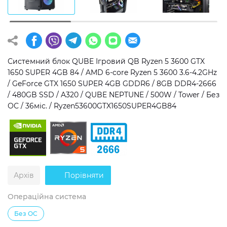
Операційна система
Тип накопичувача
Windows 11 Home
SSD
Windows 11 Pro
HDD
Системний блок QUBE Ігровий QB Ryzen 5 3600 GTX
1650 SUPER 4GB 84 / AMD 6-core Ryzen 5 3600 3.6-4.2GHz
Без ОС
SSD + HDD
/ GeForce GTX 1650 SUPER 4GB GDDR6 / 8GB DDR4-2666
/ 480GB SSD / A320 / QUBE NEPTUNE / 500W / Tower / Без
Додатково
ОС / 36міс. / Ryzen53600GTX1650SUPER4GB84
RGB-підсвічування
Розблокований множник CPU
Надшвидкий M.2 SSD NVME
Архів
Порівняти
Операційна система
Без ОС