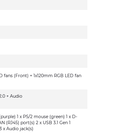
fans (Front) + 1x120mm RGB LED fan
.0 + Audio
(purple) 1 x PS/2 mouse (green) 1 x D-
AN (RJ45) port(s) 2 x USB 3.1 Gen 1
3 x Audio jack(s)