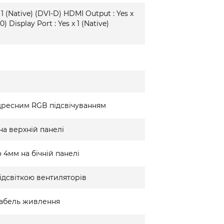
 1 (Native) (DVI-D) HDMI Output : Yes x
0) Display Port : Yes x 1 (Native)
дресним RGB підсвічуванням
на верхній панелі
 4мм на бічній панелі
ідсвіткою вентиляторів
 кабель живлення