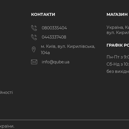
КОНТАКТИ
МАГАЗИН
Україна, К
0800335404
вул. Кирил
0443337408
ГРАФІК Р
м. Київ, вул. Кирилівська,
104а
Пн-Пт з 9:
info@qube.ua
Cб-Нд з 10
без вихід
йності
країни.