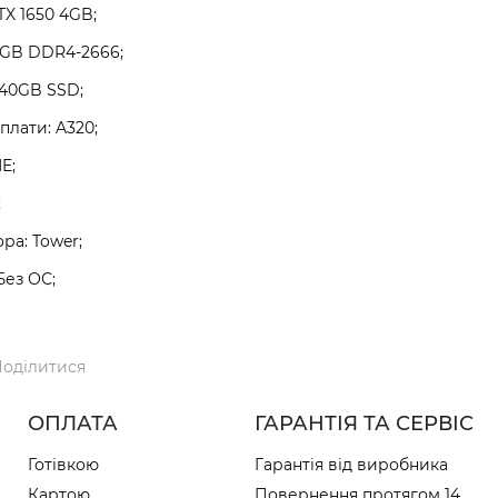
TX 1650 4GB;
8GB DDR4-2666;
240GB SSD;
плати: A320;
E;
;
а: Tower;
Без ОС;
оділитися
ОПЛАТА
ГАРАНТІЯ ТА СЕРВІС
Готівкою
Гарантія від виробника
Картою
Повернення протягом 14