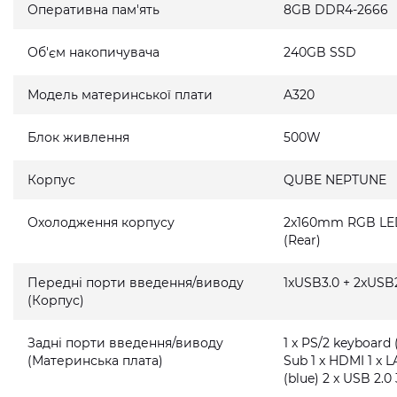
Оперативна пам'ять
8GB DDR4-2666
Об'єм накопичувача
240GB SSD
Модель материнської плати
A320
Блок живлення
500W
Корпус
QUBE NEPTUNE
Охолодження корпусу
2x160mm RGB LED 
(Rear)
Передні порти введення/виводу
1xUSB3.0 + 2xUSB2
(Корпус)
Задні порти введення/виводу
1 x PS/2 keyboard 
(Материнська плата)
Sub 1 x HDMI 1 x L
(blue) 2 x USB 2.0 