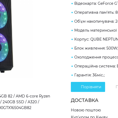
Відеокарта: GeForce G
Оперативна пам'ять: 
Об'єм накопичувача: 
Модель материнської 
Корпус: QUBE NEPTUN
Блок живлення: 500W
Охолодження процесор
Операційна система: 
Гарантія: 36міс.;
Порівняти
П
GB 82 / AMD 6-core Ryzen
ДОСТАВКА
/ 240GB SSD / A320 /
3600GTX16504GB82
Новою поштою
Кур'єром по Києву