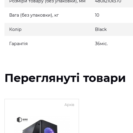
Розміри товару (без упаковки), мм
480x210x370
Вага (без упаковки), кг
10
Колір
Black
Гарантія
36міс.
Переглянуті товари
Архів