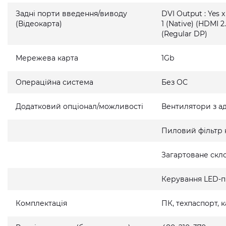
Задні порти введення/виводу
DVI Output : Yes x
(Відеокарта)
1 (Native) (HDMI 2.
(Regular DP)
Мережева карта
1Gb
Операційна система
Без ОС
Додатковий опціонал/можливості
Вентилятори з а
Пиловий фільтр 
Загартоване скло
Керування LED-п
Комплектація
ПК, техпаспорт,