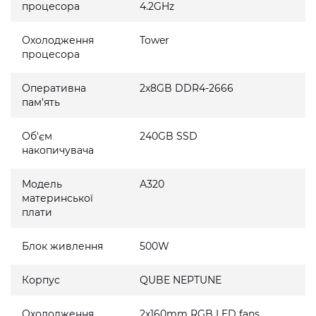
процесора
4.2GHz
Охолодження
Tower
процесора
Оперативна
2x8GB DDR4-2666
пам'ять
Об'єм
240GB SSD
накопичувача
Модель
A320
материнської
плати
Блок живлення
500W
Корпус
QUBE NEPTUNE
Охолодження
2x160mm RGB LED fans