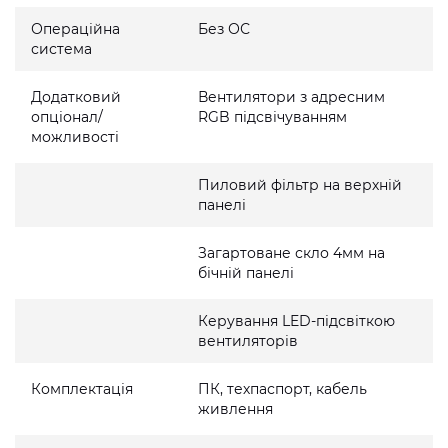
Операційна
Без ОС
система
Додатковий
Вентилятори з адресним
опціонал/
RGB підсвічуванням
можливості
Пиловий фільтр на верхній
панелі
Загартоване скло 4мм на
бічній панелі
Керування LED-підсвіткою
вентиляторів
Комплектація
ПК, техпаспорт, кабель
живлення