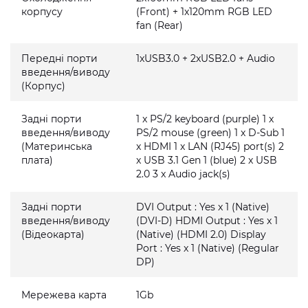
корпусу
(Front) + 1x120mm RGB LED
fan (Rear)
Передні порти
1xUSB3.0 + 2xUSB2.0 + Audio
введення/виводу
(Корпус)
Задні порти
1 x PS/2 keyboard (purple) 1 x
введення/виводу
PS/2 mouse (green) 1 x D-Sub 1
(Материнська
x HDMI 1 x LAN (RJ45) port(s) 2
плата)
x USB 3.1 Gen 1 (blue) 2 x USB
2.0 3 x Audio jack(s)
Задні порти
DVI Output : Yes x 1 (Native)
введення/виводу
(DVI-D) HDMI Output : Yes x 1
(Відеокарта)
(Native) (HDMI 2.0) Display
Port : Yes x 1 (Native) (Regular
DP)
Мережева карта
1Gb