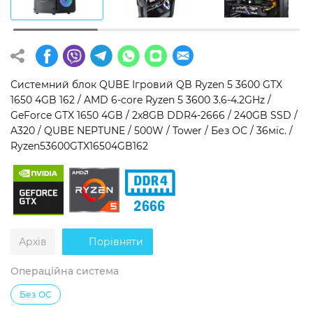
Операційна система
Тип накопичувача
Windows 11 Home
SSD
Windows 11 Pro
HDD
Системний блок QUBE Ігровий QB Ryzen 5 3600 GTX
1650 4GB 162 / AMD 6-core Ryzen 5 3600 3.6-4.2GHz /
Без ОС
SSD + HDD
GeForce GTX 1650 4GB / 2x8GB DDR4-2666 / 240GB SSD /
A320 / QUBE NEPTUNE / 500W / Tower / Без ОС / 36міс. /
Додатково
Ryzen53600GTX16504GB162
RGB-підсвічування
Розблокований множник CPU
Надшвидкий M.2 SSD NVME
Архів
Порівняти
Операційна система
Без ОС