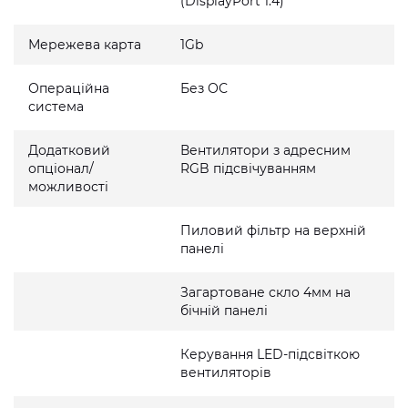
(DisplayPort 1.4)
Мережева карта
1Gb
Операційна
Без ОС
система
Додатковий
Вентилятори з адресним
опціонал/
RGB підсвічуванням
можливості
Пиловий фільтр на верхній
панелі
Загартоване скло 4мм на
бічній панелі
Керування LED-підсвіткою
вентиляторів