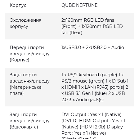
Корпус
QUBE NEPTUNE
Охолодження
2x160mm RGB LED fans
корпусу
(Front) + 1x120mm RGB LED
fan (Rear)
Передні порти
1xUSB3.0 + 2xUSB2.0 + Audio
введення/виводу
(Корпус)
Задні порти
1 x PS/2 keyboard (purple) 1 x
введення/виводу
PS/2 mouse (green) 1 x D-Sub 1
(Материнська
x HDMI 1 x LAN (RJ45) port(s) 2
плата)
x USB 3.1 Gen 1 (blue) 2 x USB
2.0 3 x Audio jack(s)
Задні порти
DVI Output : Yes x 1 (Native)
введення/виводу
(DVI-D) HDMI Output : Yes x 1
(Відеокарта)
(Native) (HDMI 2.0b) Display
Port : Yes x 1 (Native)