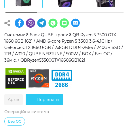
Операційна система
Тип накопичувача
Windows 11 Home
SSD
Windows 11 Pro
HDD
Системний блок QUBE Ігровий QB Ryzen 5 3500 GTX
1660 6GB 1621 / AMD 6-core Ryzen 5 3500 3.6-4.1GHz /
Без ОС
SSD + HDD
GeForce GTX 1660 6GB / 2x8GB DDR4-2666 / 240GB SSD /
1TB / A320 / QUBE NEPTUNE / 500W / BOX / Без ОС /
Додатково
36міс. / QBRyzen53500GTX16606GB1621
RGB-підсвічування
Розблокований множник CPU
Надшвидкий M.2 SSD NVME
Архів
Порівняти
Операційна система
Без ОС