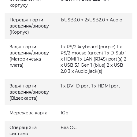
корпусу
Передні порти
1xUSB3.0 + 2xUSB2.0 + Audio
введення/виводу
(Корпус)
Задні порти
1 x PS/2 keyboard (purple) 1 x
введення/виводу
PS/2 mouse (green) 1 x D-Sub 1
(Материнська
x HDMI 1 x LAN (RJ45) port(s) 2
плата)
x USB 3.1 Gen 1 (blue) 2 x USB
2.0 3 x Audio jack(s)
Задні порти
1 x DVI-D port 1 x HDMI port
введення/виводу
(Відеокарта)
Мережева карта
1Gb
Операційна
Без ОС
система