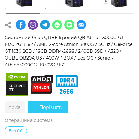
Операційна система
Тип накопичувача
Windows 11 Home
SSD
Windows 11 Pro
HDD
Системний блок QUBE Ігровий QB Athlon 3000G GT
1030 2GB 162 / AMD 2-core Athlon 3000G 3.5GHz / GeForce
Без ОС
SSD + HDD
GT 1030 2GB / 16GB DDR4-2666 / 240GB SSD / A320 /
QUBE QB20A U3 / 400W / BOX / Без ОС / 36міс. /
Додатково
Athlon3000GGT10302GB162
RGB-підсвічування
Розблокований множник CPU
Надшвидкий M.2 SSD NVME
Архів
Порівняти
Операційна система
Без ОС