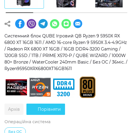
Операційна система
Тип накопичувача
Windows 11 Home
SSD
Windows 11 Pro
HDD
Системний блок QUBE Ігровий QB Ryzen 9 5950X RX
6800 XT 16GB 1611 / AMD 16-core Ryzen 9 5950X 3.4-4.9GHz
Без ОС
SSD + HDD
/ Radeon RX 6800 XT 16GB / 16GB DDR4-3200 Gaming /
120GB SSD / 1TB / PRIME X570-P / QUBE WIZARD / 1000W
Додатково
80+ Bronze / WaterCooler 240mm Basic / Без ОС / 36міс. /
Ryzen95950XRX6800XT16GB1611
RGB-підсвічування
Розблокований множник CPU
Надшвидкий M.2 SSD NVME
Архів
Порівняти
Операційна система
Без ОС