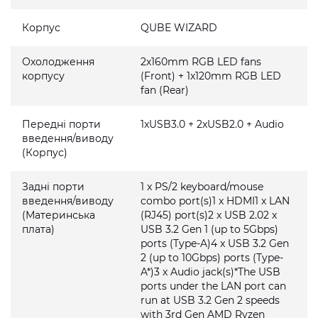
Корпус
QUBE WIZARD
Охолодження
2x160mm RGB LED fans
корпусу
(Front) + 1x120mm RGB LED
fan (Rear)
Передні порти
1xUSB3.0 + 2xUSB2.0 + Audio
введення/виводу
(Корпус)
Задні порти
1 x PS/2 keyboard/mouse
введення/виводу
combo port(s)1 x HDMI1 x LAN
(Материнська
(RJ45) port(s)2 x USB 2.02 x
плата)
USB 3.2 Gen 1 (up to 5Gbps)
ports (Type-A)4 x USB 3.2 Gen
2 (up to 10Gbps) ports (Type-
A*)3 x Audio jack(s)*The USB
ports under the LAN port can
run at USB 3.2 Gen 2 speeds
with 3rd Gen AMD Ryzen