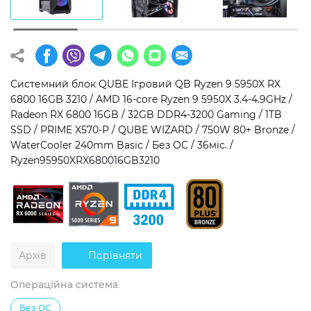
Операційна система
Тип накопичувача
Windows 11 Home
SSD
Windows 11 Pro
HDD
Системний блок QUBE Ігровий QB Ryzen 9 5950X RX
6800 16GB 3210 / AMD 16-core Ryzen 9 5950X 3.4-4.9GHz /
Без ОС
SSD + HDD
Radeon RX 6800 16GB / 32GB DDR4-3200 Gaming / 1TB
SSD / PRIME X570-P / QUBE WIZARD / 750W 80+ Bronze /
Додатково
WaterCooler 240mm Basic / Без ОС / 36міс. /
Ryzen95950XRX680016GB3210
RGB-підсвічування
Розблокований множник CPU
Надшвидкий M.2 SSD NVME
Архів
Порівняти
Операційна система
Без ОС