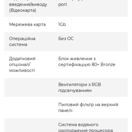
введення/виводу
port
(Відеокарта)
Мережева карта
1Gb
Операційна
Без ОС
система
Додатковий
Блок живлення з
опціонал/
сертифікацією 80+ Bronze
можливості
Вентилятори з RGB
підсвічуванням
Пиловий фільтр на верхній
панелі
Система водяного
охолодження процесора