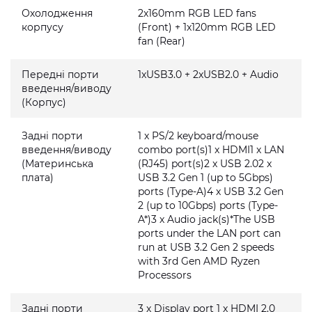
Охолодження
2x160mm RGB LED fans
корпусу
(Front) + 1x120mm RGB LED
fan (Rear)
Передні порти
1xUSB3.0 + 2xUSB2.0 + Audio
введення/виводу
(Корпус)
Задні порти
1 x PS/2 keyboard/mouse
введення/виводу
combo port(s)1 x HDMI1 x LAN
(Материнська
(RJ45) port(s)2 x USB 2.02 x
плата)
USB 3.2 Gen 1 (up to 5Gbps)
ports (Type-A)4 x USB 3.2 Gen
2 (up to 10Gbps) ports (Type-
A*)3 x Audio jack(s)*The USB
ports under the LAN port can
run at USB 3.2 Gen 2 speeds
with 3rd Gen AMD Ryzen
Processors
Задні порти
3 x Display port 1 x HDMI 2.0