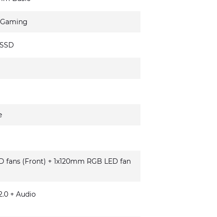
 Gaming
 SSD
e
fans (Front) + 1x120mm RGB LED fan
.0 + Audio