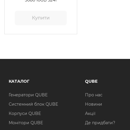
3080 10GB 3241
Купити
КАТАЛОГ
QUBE
Генератори QUBE
Про нас
Системний блок QUBE
Новини
Корпуси QUBE
Акції
Монітори QUBE
Де придбати?