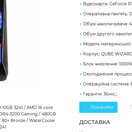
Відеокарта: GeForce R
Оперативна пам'ять: 
Об'єм накопичувача: 
Об'єм другого накопич
Модель материнської 
Корпус: QUBE WIZARD
Блок живлення: 1000W
Охолодження процесор
Операційна система: 
Гарантія: 36міс.;
Порівняти
П
10GB 3241 / AMD 16-core
 DDR4-3200 Gaming / 480GB
 80+ Bronze / WaterCooler
ДОСТАВКА
241