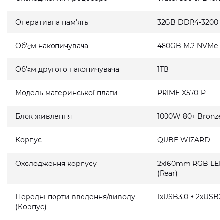
Оперативна пам'ять
32GB DDR4-3200
Об'єм накопичувача
480GB M.2 NVMe
Об'єм другого накопичувача
1TB
Модель материнської плати
PRIME X570-P
Блок живлення
1000W 80+ Bronz
Корпус
QUBE WIZARD
Охолодження корпусу
2x160mm RGB LED 
(Rear)
Передні порти введення/виводу
1xUSB3.0 + 2xUSB2
(Корпус)