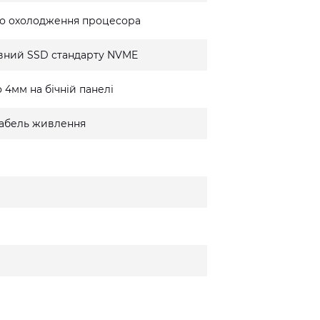
го охолодження процесора
вний SSD стандарту NVME
 4мм на бічній панелі
 кабель живлення