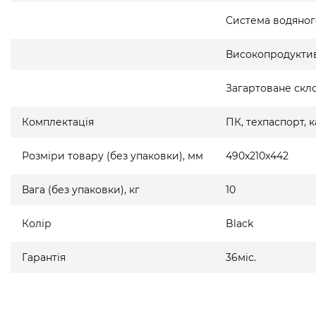
Система водяно
Високопродукти
Загартоване скло
Комплектація
ПК, техпаспорт,
Розміри товару (без упаковки), мм
490x210x442
Вага (без упаковки), кг
10
Колір
Black
Гарантія
36міс.