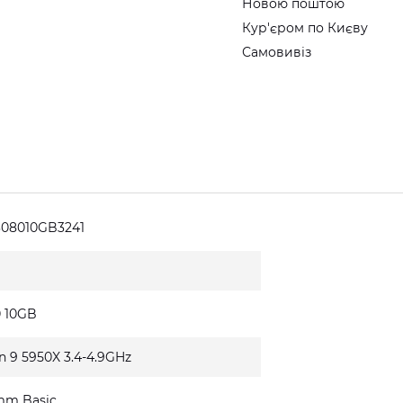
Новою поштою
Кур'єром по Києву
Самовивіз
308010GB3241
0 10GB
n 9 5950X 3.4-4.9GHz
mm Basic