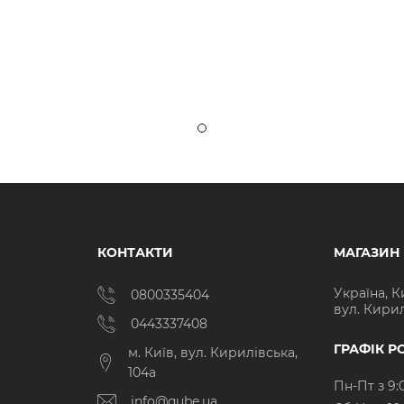
КОНТАКТИ
МАГАЗИН
Україна, К
0800335404
вул. Кирил
0443337408
ГРАФІК Р
м. Київ, вул. Кирилівська,
104а
Пн-Пт з 9:
info@qube.ua