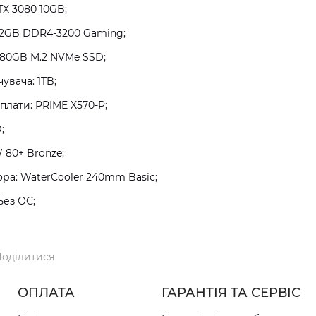
TX 3080 10GB;
32GB DDR4-3200 Gaming;
480GB M.2 NVMe SSD;
увача: 1TB;
плати: PRIME X570-P;
;
 80+ Bronze;
а: WaterCooler 240mm Basic;
Без ОС;
оділитися
ОПЛАТА
ГАРАНТІЯ ТА СЕРВІС