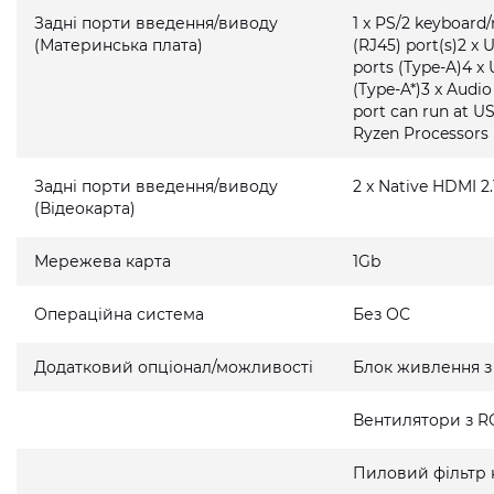
Задні порти введення/виводу
1 x PS/2 keyboard
(Материнська плата)
(RJ45) port(s)2 x 
ports (Type-A)4 x 
(Type-A*)3 x Audi
port can run at U
Ryzen Processors
Задні порти введення/виводу
2 x Native HDMI 2.
(Відеокарта)
Мережева карта
1Gb
Операційна система
Без ОС
Додатковий опціонал/можливості
Блок живлення з
Вентилятори з R
Пиловий фільтр 