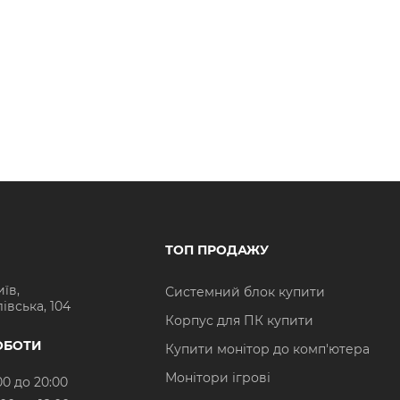
ТОП ПРОДАЖУ
иїв,
Системний блок купити
івська, 104
Корпус для ПК купити
ОБОТИ
Купити монітор до комп'ютера
Монітори ігрові
00 до 20:00