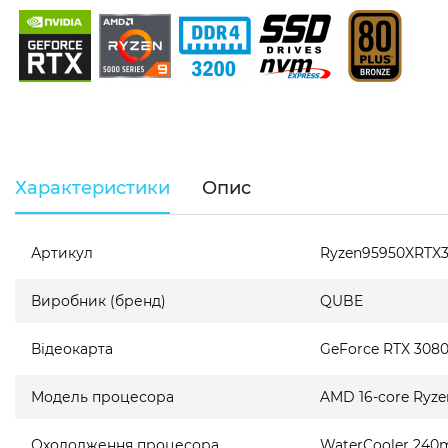
Характеристики
Опис
Артикул
Ryzen95950XRTX
Виробник (бренд)
QUBE
Відеокарта
GeForce RTX 308
Модель процесора
AMD 16-core Ryze
Охолодження процесора
WaterCooler 240