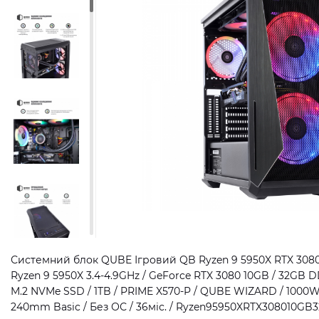
Системний блок QUBE Ігровий QB Ryzen 9 5950X RTX 3080 
Ryzen 9 5950X 3.4-4.9GHz / GeForce RTX 3080 10GB / 32GB
M.2 NVMe SSD / 1TB / PRIME X570-P / QUBE WIZARD / 1000W
240mm Basic / Без ОС / 36міс. / Ryzen95950XRTX308010GB3