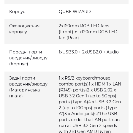
Корпус
QUBE WIZARD
Охолодження
2x160mm RGB LED fans
корпусу
(Front) + 1x120mm RGB LED
fan (Rear)
Передні порти
1xUSB3.0 + 2xUSB2.0 + Audio
введення/виводу
(Корпус)
Задні порти
1 x PS/2 keyboard/mouse
введення/виводу
combo port(s)1 x HDMI1 x LAN
(Материнська
(RJ45) port(s)2 x USB 2.02 x
плата)
USB 3.2 Gen 1 (up to 5Gbps)
ports (Type-A)4 x USB 3.2 Gen
2 (up to 10Gbps) ports (Type-
A*)3 x Audio jack(s)*The USB
ports under the LAN port can
run at USB 3.2 Gen 2 speeds
with 3rd Gen AMD Ryzen