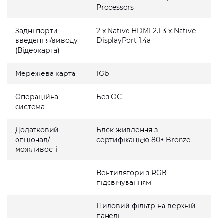
Processors
Задні порти
2 x Native HDMI 2.1 3 x Native
введення/виводу
DisplayPort 1.4a
(Відеокарта)
Мережева карта
1Gb
Операційна
Без ОС
система
Додатковий
Блок живлення з
опціонал/
сертифікацією 80+ Bronze
можливості
Вентилятори з RGB
підсвічуванням
Пиловий фільтр на верхній
панелі