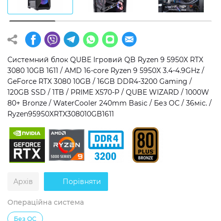
Операційна система
Тип накопичувача
Windows 11 Home
SSD
Windows 11 Pro
HDD
Системний блок QUBE Ігровий QB Ryzen 9 5950X RTX
3080 10GB 1611 / AMD 16-core Ryzen 9 5950X 3.4-4.9GHz /
Без ОС
SSD + HDD
GeForce RTX 3080 10GB / 16GB DDR4-3200 Gaming /
120GB SSD / 1TB / PRIME X570-P / QUBE WIZARD / 1000W
Додатково
80+ Bronze / WaterCooler 240mm Basic / Без ОС / 36міс. /
Ryzen95950XRTX308010GB1611
RGB-підсвічування
Розблокований множник CPU
Надшвидкий M.2 SSD NVME
Архів
Порівняти
Операційна система
Без ОС