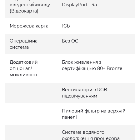
введення/виводу
DisplayPort 1.4a
(Відеокарта)
Мережева карта
1Gb
Операційна
Без ОС
система
Додатковий
Блок живлення з
опціонал/
сертифікацією 80+ Bronze
можливості
Вентилятори з RGB
підсвічуванням
Пиловий фільтр на верхній
панелі
Система водяного
охолодження процесора