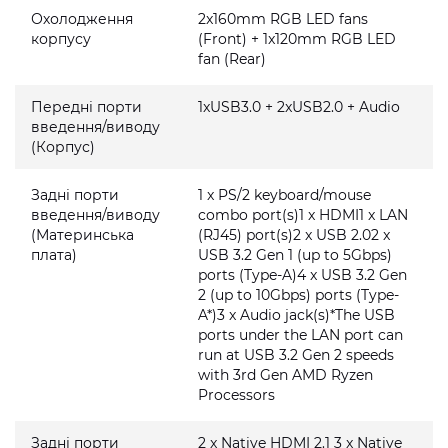
Охолодження
2x160mm RGB LED fans
корпусу
(Front) + 1x120mm RGB LED
fan (Rear)
Передні порти
1xUSB3.0 + 2xUSB2.0 + Audio
введення/виводу
(Корпус)
Задні порти
1 x PS/2 keyboard/mouse
введення/виводу
combo port(s)1 x HDMI1 x LAN
(Материнська
(RJ45) port(s)2 x USB 2.02 x
плата)
USB 3.2 Gen 1 (up to 5Gbps)
ports (Type-A)4 x USB 3.2 Gen
2 (up to 10Gbps) ports (Type-
A*)3 x Audio jack(s)*The USB
ports under the LAN port can
run at USB 3.2 Gen 2 speeds
with 3rd Gen AMD Ryzen
Processors
Задні порти
2 x Native HDMI 2.1 3 x Native