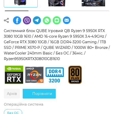
Операційна система
Тип накопичувача
Windows 11 Home
SSD
Windows 11 Pro
HDD
Системний блок QUBE Ігровий QB Ryzen 9 5950X RTX
3080 10GB 1610 / AMD 16-core Ryzen 9 5950X 3.4-4.9GHz /
Без ОС
SSD + HDD
GeForce RTX 3080 10GB / 16GB DDR4-3200 Gaming / 1TB
SSD / PRIME X570-P / QUBE WIZARD / 1000W 80+ Bronze /
Додатково
WaterCooler 240mm Basic / Без ОС / 36міс. /
Ryzen95950XRTX308010GB1610
RGB-підсвічування
Розблокований множник CPU
Надшвидкий M.2 SSD NVME
Архів
Порівняти
Операційна система
Без ОС