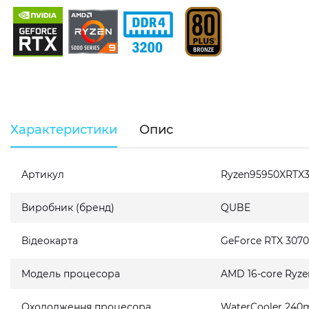
Характеристики
Опис
Артикул
Ryzen95950XRTX
Виробник (бренд)
QUBE
Відеокарта
GeForce RTX 307
Модель процесора
AMD 16-core Ryze
Охолодження процесора
WaterCooler 240