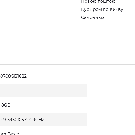
Новою поштою
Кур'єром по Києву
Самовивіз
30708GB1622
0 8GB
n 9 5950X 3.4-4.9GHz
mm Basic