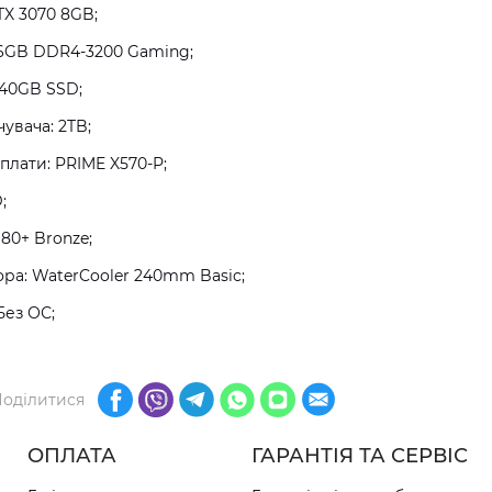
TX 3070 8GB;
16GB DDR4-3200 Gaming;
240GB SSD;
увача: 2TB;
плати: PRIME X570-P;
;
80+ Bronze;
а: WaterCooler 240mm Basic;
Без ОС;
оділитися
ОПЛАТА
ГАРАНТІЯ ТА СЕРВІС