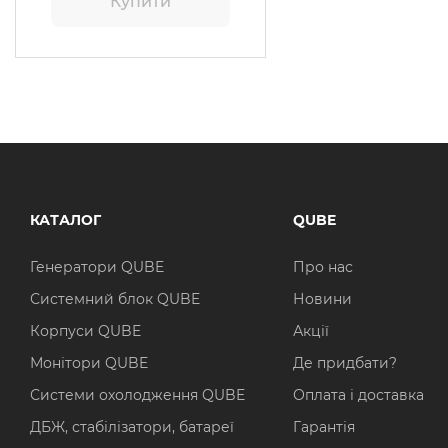
Купити
КАТАЛОГ
QUBE
Генератори QUBE
Про нас
Системний блок QUBE
Новини
Корпуси QUBE
Акції
Монітори QUBE
Де придбати?
Системи охолодження QUBE
Оплата і доставка
ДБЖ, стабілізатори, батареї
Гарантія