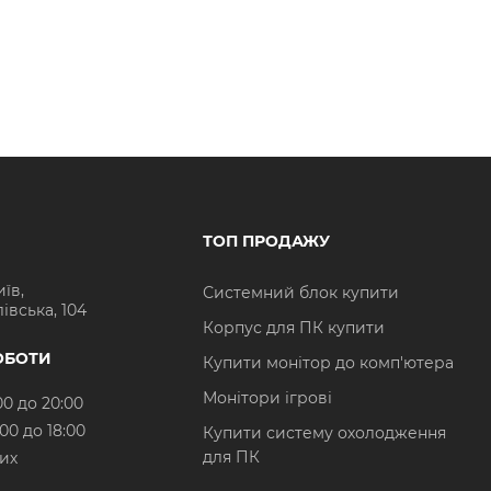
ТОП ПРОДАЖУ
иїв,
Системний блок купити
івська, 104
Корпус для ПК купити
ОБОТИ
Купити монітор до комп'ютера
Монітори ігрові
00 до 20:00
:00 до 18:00
Купити систему охолодження
для ПК
них