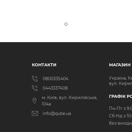
КОНТАКТИ
МАГАЗИН
Україна, К
0800335404
вул. Кирил
0443337408
ГРАФІК Р
м. Київ, вул. Кирилівська,
104а
Пн-Пт з 9:
info@qube.ua
Cб-Нд з 10
без вихід