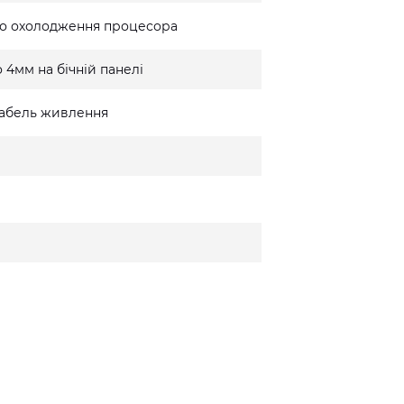
го охолодження процесора
 4мм на бічній панелі
 кабель живлення