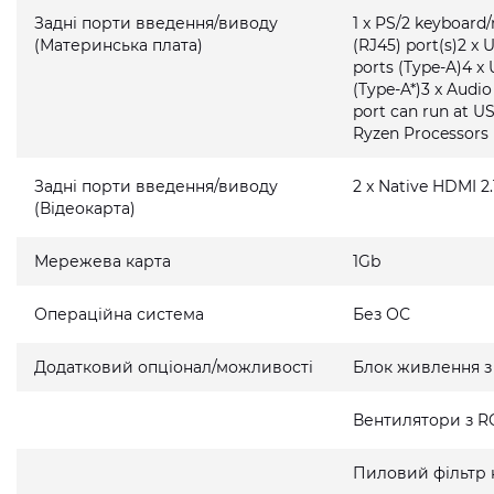
Задні порти введення/виводу
1 x PS/2 keyboard
(Материнська плата)
(RJ45) port(s)2 x 
ports (Type-A)4 x 
(Type-A*)3 x Audi
port can run at U
Ryzen Processors
Задні порти введення/виводу
2 x Native HDMI 2.
(Відеокарта)
Мережева карта
1Gb
Операційна система
Без ОС
Додатковий опціонал/можливості
Блок живлення з
Вентилятори з R
Пиловий фільтр 