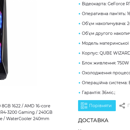
Відеокарта: GeForce R
Оперативна пам'ять: 
Об'єм накопичувача: 
Об'єм другого накопич
Модель материнської 
Корпус: QUBE WIZARD
Блок живлення: 750W 
Охолодження процесор
Операційна система: 
Гарантія: 36міс.;
Порівняти
П
8GB 1622 / AMD 16-core
DDR4-3200 Gaming / 240GB
ze / WaterCooler 240mm
ДОСТАВКА