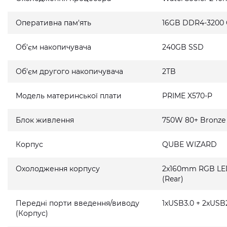
Оперативна пам'ять
16GB DDR4-3200
Об'єм накопичувача
240GB SSD
Об'єм другого накопичувача
2TB
Модель материнської плати
PRIME X570-P
Блок живлення
750W 80+ Bronze
Корпус
QUBE WIZARD
Охолодження корпусу
2x160mm RGB LED 
(Rear)
Передні порти введення/виводу
1xUSB3.0 + 2xUSB2
(Корпус)