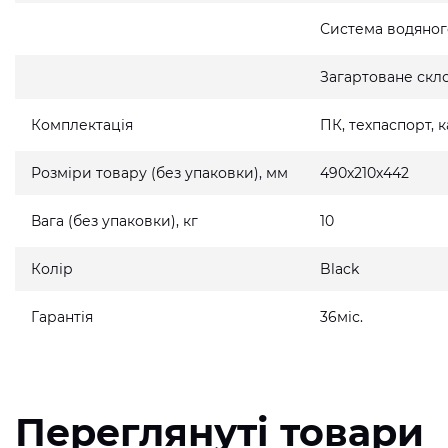
Система водяно
Загартоване скло
Комплектація
ПК, техпаспорт,
Розміри товару (без упаковки), мм
490x210x442
Вага (без упаковки), кг
10
Колір
Black
Гарантія
36міс.
Переглянуті товари