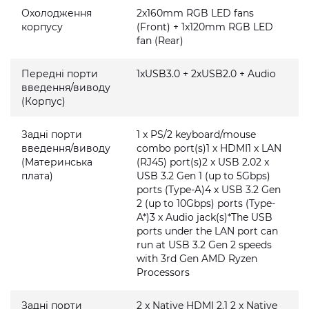
Охолодження
2x160mm RGB LED fans
корпусу
(Front) + 1x120mm RGB LED
fan (Rear)
Передні порти
1xUSB3.0 + 2xUSB2.0 + Audio
введення/виводу
(Корпус)
Задні порти
1 x PS/2 keyboard/mouse
введення/виводу
combo port(s)1 x HDMI1 x LAN
(Материнська
(RJ45) port(s)2 x USB 2.02 x
плата)
USB 3.2 Gen 1 (up to 5Gbps)
ports (Type-A)4 x USB 3.2 Gen
2 (up to 10Gbps) ports (Type-
A*)3 x Audio jack(s)*The USB
ports under the LAN port can
run at USB 3.2 Gen 2 speeds
with 3rd Gen AMD Ryzen
Processors
Задні порти
2 x Native HDMI 2.1 2 x Native