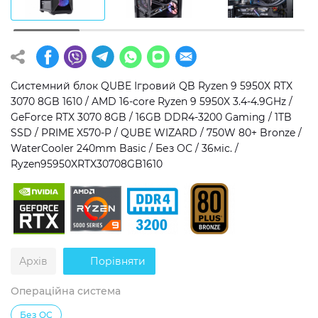
Операційна система
Тип накопичувача
Windows 11 Home
SSD
Windows 11 Pro
HDD
Системний блок QUBE Ігровий QB Ryzen 9 5950X RTX
3070 8GB 1610 / AMD 16-core Ryzen 9 5950X 3.4-4.9GHz /
Без ОС
SSD + HDD
GeForce RTX 3070 8GB / 16GB DDR4-3200 Gaming / 1TB
SSD / PRIME X570-P / QUBE WIZARD / 750W 80+ Bronze /
Додатково
WaterCooler 240mm Basic / Без ОС / 36міс. /
Ryzen95950XRTX30708GB1610
RGB-підсвічування
Розблокований множник CPU
Надшвидкий M.2 SSD NVME
Архів
Порівняти
Операційна система
Без ОС