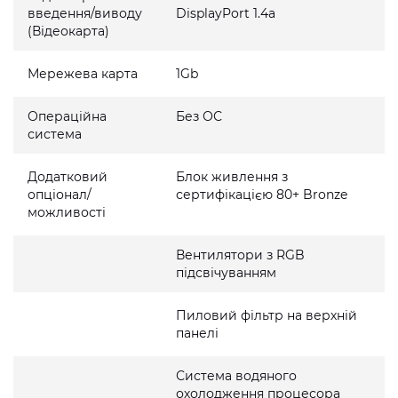
введення/виводу
DisplayPort 1.4a
(Відеокарта)
Мережева карта
1Gb
Операційна
Без ОС
система
Додатковий
Блок живлення з
опціонал/
сертифікацією 80+ Bronze
можливості
Вентилятори з RGB
підсвічуванням
Пиловий фільтр на верхній
панелі
Система водяного
охолодження процесора