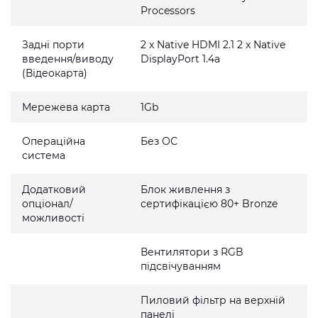
Processors
Задні порти
2 x Native HDMI 2.1 2 x Native
введення/виводу
DisplayPort 1.4a
(Відеокарта)
Мережева карта
1Gb
Операційна
Без ОС
система
Додатковий
Блок живлення з
опціонал/
сертифікацією 80+ Bronze
можливості
Вентилятори з RGB
підсвічуванням
Пиловий фільтр на верхній
панелі