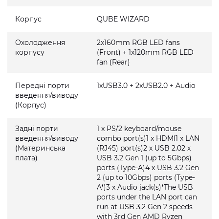
Корпус
QUBE WIZARD
Охолодження
2x160mm RGB LED fans
корпусу
(Front) + 1x120mm RGB LED
fan (Rear)
Передні порти
1xUSB3.0 + 2xUSB2.0 + Audio
введення/виводу
(Корпус)
Задні порти
1 x PS/2 keyboard/mouse
введення/виводу
combo port(s)1 x HDMI1 x LAN
(Материнська
(RJ45) port(s)2 x USB 2.02 x
плата)
USB 3.2 Gen 1 (up to 5Gbps)
ports (Type-A)4 x USB 3.2 Gen
2 (up to 10Gbps) ports (Type-
A*)3 x Audio jack(s)*The USB
ports under the LAN port can
run at USB 3.2 Gen 2 speeds
with 3rd Gen AMD Ryzen