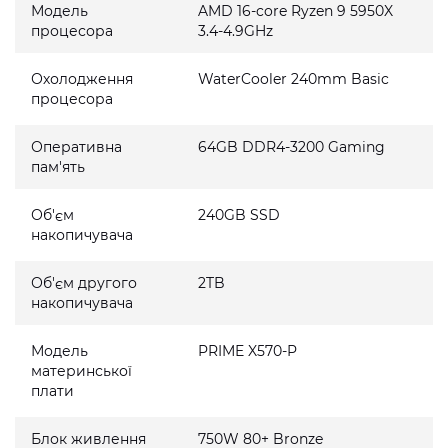
Модель
AMD 16-core Ryzen 9 5950X
процесора
3.4-4.9GHz
Охолодження
WaterCooler 240mm Basic
процесора
Оперативна
64GB DDR4-3200 Gaming
пам'ять
Об'єм
240GB SSD
накопичувача
Об'єм другого
2TB
накопичувача
Модель
PRIME X570-P
материнської
плати
Блок живлення
750W 80+ Bronze