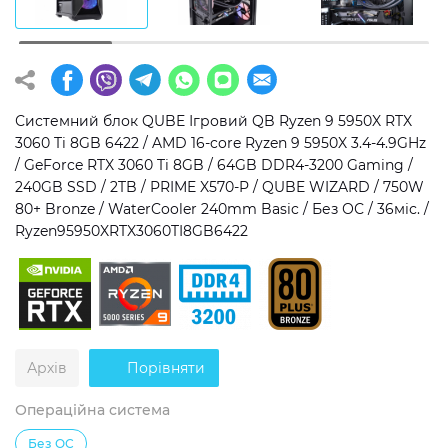
Операційна система
Тип накопичувача
Windows 11 Home
SSD
Windows 11 Pro
HDD
Системний блок QUBE Ігровий QB Ryzen 9 5950X RTX
3060 Ti 8GB 6422 / AMD 16-core Ryzen 9 5950X 3.4-4.9GHz
Без ОС
SSD + HDD
/ GeForce RTX 3060 Ti 8GB / 64GB DDR4-3200 Gaming /
240GB SSD / 2TB / PRIME X570-P / QUBE WIZARD / 750W
Додатково
80+ Bronze / WaterCooler 240mm Basic / Без ОС / 36міс. /
Ryzen95950XRTX3060TI8GB6422
RGB-підсвічування
Розблокований множник CPU
Надшвидкий M.2 SSD NVME
Архів
Порівняти
Операційна система
Без ОС