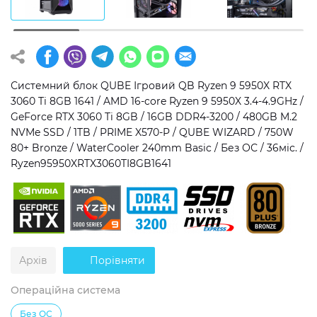
Операційна система
Тип накопичувача
Windows 11 Home
SSD
Windows 11 Pro
HDD
Системний блок QUBE Ігровий QB Ryzen 9 5950X RTX
3060 Ti 8GB 1641 / AMD 16-core Ryzen 9 5950X 3.4-4.9GHz /
Без ОС
SSD + HDD
GeForce RTX 3060 Ti 8GB / 16GB DDR4-3200 / 480GB M.2
NVMe SSD / 1TB / PRIME X570-P / QUBE WIZARD / 750W
Додатково
80+ Bronze / WaterCooler 240mm Basic / Без ОС / 36міс. /
Ryzen95950XRTX3060TI8GB1641
RGB-підсвічування
Розблокований множник CPU
Надшвидкий M.2 SSD NVME
Архів
Порівняти
Операційна система
Без ОС