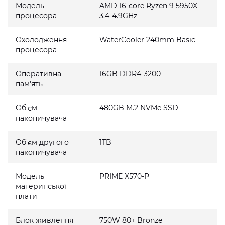
Модель
AMD 16-core Ryzen 9 5950X
процесора
3.4-4.9GHz
Охолодження
WaterCooler 240mm Basic
процесора
Оперативна
16GB DDR4-3200
пам'ять
Об'єм
480GB M.2 NVMe SSD
накопичувача
Об'єм другого
1TB
накопичувача
Модель
PRIME X570-P
материнської
плати
Блок живлення
750W 80+ Bronze