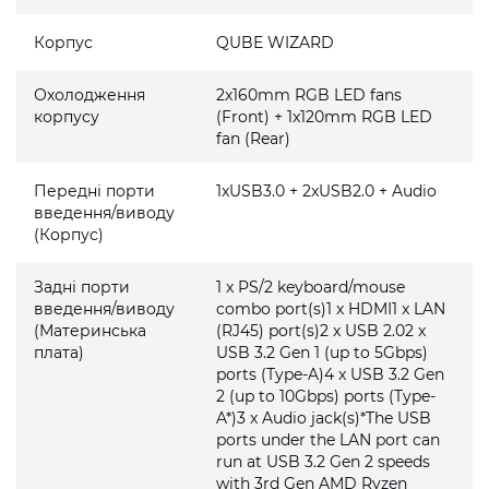
Корпус
QUBE WIZARD
Охолодження
2x160mm RGB LED fans
корпусу
(Front) + 1x120mm RGB LED
fan (Rear)
Передні порти
1xUSB3.0 + 2xUSB2.0 + Audio
введення/виводу
(Корпус)
Задні порти
1 x PS/2 keyboard/mouse
введення/виводу
combo port(s)1 x HDMI1 x LAN
(Материнська
(RJ45) port(s)2 x USB 2.02 x
плата)
USB 3.2 Gen 1 (up to 5Gbps)
ports (Type-A)4 x USB 3.2 Gen
2 (up to 10Gbps) ports (Type-
A*)3 x Audio jack(s)*The USB
ports under the LAN port can
run at USB 3.2 Gen 2 speeds
with 3rd Gen AMD Ryzen