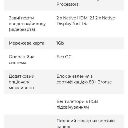
Processors
Задні порти
2 x Native HDMI 2.1 2 x Native
введення/виводу
DisplayPort 1.4a
(Відеокарта)
Мережева карта
1Gb
Операційна
Без ОС
система
Додатковий
Блок живлення з
опціонал/
сертифікацією 80+ Bronze
можливості
Вентилятори з RGB
підсвічуванням
Пиловий фільтр на верхній
панелі