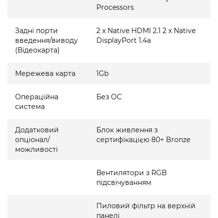
Processors
Задні порти
2 x Native HDMI 2.1 2 x Native
введення/виводу
DisplayPort 1.4a
(Відеокарта)
Мережева карта
1Gb
Операційна
Без ОС
система
Додатковий
Блок живлення з
опціонал/
сертифікацією 80+ Bronze
можливості
Вентилятори з RGB
підсвічуванням
Пиловий фільтр на верхній
панелі