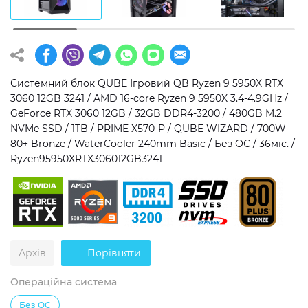
Операційна система
Тип накопичувача
Windows 11 Home
SSD
Windows 11 Pro
HDD
Системний блок QUBE Ігровий QB Ryzen 9 5950X RTX
3060 12GB 3241 / AMD 16-core Ryzen 9 5950X 3.4-4.9GHz /
Без ОС
SSD + HDD
GeForce RTX 3060 12GB / 32GB DDR4-3200 / 480GB M.2
NVMe SSD / 1TB / PRIME X570-P / QUBE WIZARD / 700W
Додатково
80+ Bronze / WaterCooler 240mm Basic / Без ОС / 36міс. /
Ryzen95950XRTX306012GB3241
RGB-підсвічування
Розблокований множник CPU
Надшвидкий M.2 SSD NVME
Архів
Порівняти
Операційна система
Без ОС