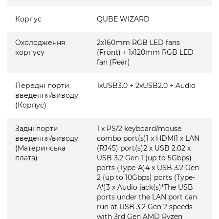
Корпус
QUBE WIZARD
Охолодження
2x160mm RGB LED fans
корпусу
(Front) + 1x120mm RGB LED
fan (Rear)
Передні порти
1xUSB3.0 + 2xUSB2.0 + Audio
введення/виводу
(Корпус)
Задні порти
1 x PS/2 keyboard/mouse
введення/виводу
combo port(s)1 x HDMI1 x LAN
(Материнська
(RJ45) port(s)2 x USB 2.02 x
плата)
USB 3.2 Gen 1 (up to 5Gbps)
ports (Type-A)4 x USB 3.2 Gen
2 (up to 10Gbps) ports (Type-
A*)3 x Audio jack(s)*The USB
ports under the LAN port can
run at USB 3.2 Gen 2 speeds
with 3rd Gen AMD Ryzen