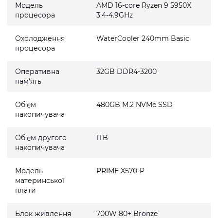
Модель
AMD 16-core Ryzen 9 5950X
процесора
3.4-4.9GHz
Охолодження
WaterCooler 240mm Basic
процесора
Оперативна
32GB DDR4-3200
пам'ять
Об'єм
480GB M.2 NVMe SSD
накопичувача
Об'єм другого
1TB
накопичувача
Модель
PRIME X570-P
материнської
плати
Блок живлення
700W 80+ Bronze