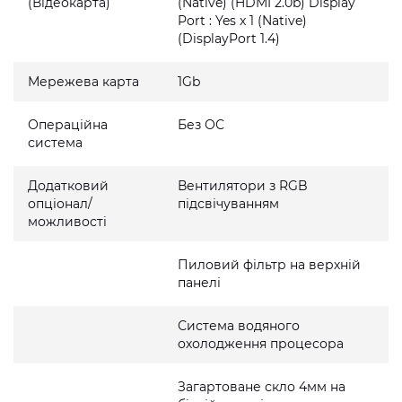
(Відеокарта)
(Native) (HDMI 2.0b) Display
Port : Yes x 1 (Native)
(DisplayPort 1.4)
Мережева карта
1Gb
Операційна
Без ОС
система
Додатковий
Вентилятори з RGB
опціонал/
підсвічуванням
можливості
Пиловий фільтр на верхній
панелі
Система водяного
охолодження процесора
Загартоване скло 4мм на