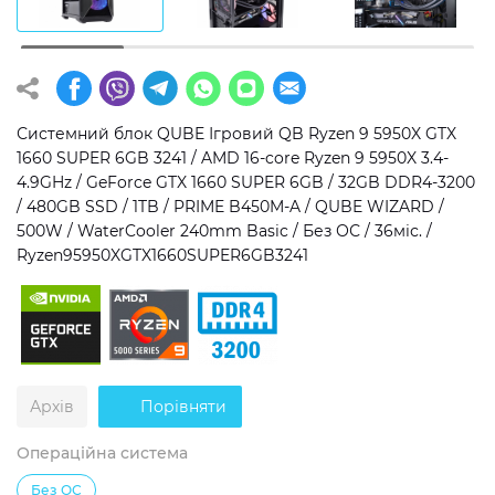
Операційна система
Тип накопичувача
Windows 11 Home
SSD
Windows 11 Pro
HDD
Системний блок QUBE Ігровий QB Ryzen 9 5950X GTX
1660 SUPER 6GB 3241 / AMD 16-core Ryzen 9 5950X 3.4-
Без ОС
SSD + HDD
4.9GHz / GeForce GTX 1660 SUPER 6GB / 32GB DDR4-3200
/ 480GB SSD / 1TB / PRIME B450M-A / QUBE WIZARD /
Додатково
500W / WaterCooler 240mm Basic / Без ОС / 36міс. /
Ryzen95950XGTX1660SUPER6GB3241
RGB-підсвічування
Розблокований множник CPU
Надшвидкий M.2 SSD NVME
Архів
Порівняти
Операційна система
Без ОС