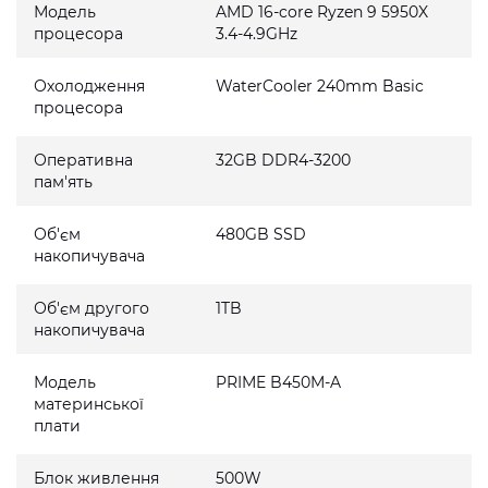
Модель
AMD 16-core Ryzen 9 5950X
процесора
3.4-4.9GHz
Охолодження
WaterCooler 240mm Basic
процесора
Оперативна
32GB DDR4-3200
пам'ять
Об'єм
480GB SSD
накопичувача
Об'єм другого
1TB
накопичувача
Модель
PRIME B450M-A
материнської
плати
Блок живлення
500W