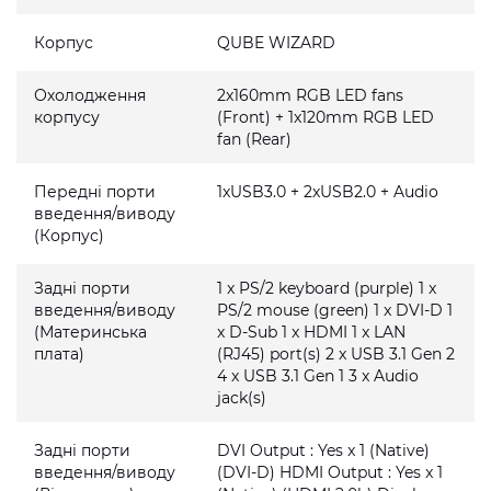
Корпус
QUBE WIZARD
Охолодження
2x160mm RGB LED fans
корпусу
(Front) + 1x120mm RGB LED
fan (Rear)
Передні порти
1xUSB3.0 + 2xUSB2.0 + Audio
введення/виводу
(Корпус)
Задні порти
1 x PS/2 keyboard (purple) 1 x
введення/виводу
PS/2 mouse (green) 1 x DVI-D 1
(Материнська
x D-Sub 1 x HDMI 1 x LAN
плата)
(RJ45) port(s) 2 x USB 3.1 Gen 2
4 x USB 3.1 Gen 1 3 x Audio
jack(s)
Задні порти
DVI Output : Yes x 1 (Native)
введення/виводу
(DVI-D) HDMI Output : Yes x 1