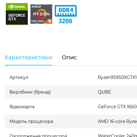
Характеристики
Опис
Артикул
Ryzen95950XGTX
Виробник (бренд)
QUBE
Відеокарта
GeForce GTX 166
Модель процесора
AMD 16-core Ryze
Охолодження процесора
WaterCooler 240