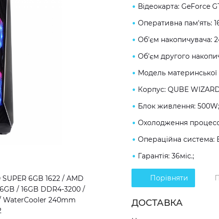
Відеокарта: GeForce G
Оперативна пам'ять: 
Об'єм накопичувача: 
Об'єм другого накопич
Модель материнської 
Корпус: QUBE WIZARD
Блок живлення: 500W
Охолодження процесор
Операційна система: 
Гарантія: 36міс.;
Порівняти
П
 SUPER 6GB 1622 / AMD
 6GB / 16GB DDR4-3200 /
/ WaterCooler 240mm
ДОСТАВКА
2