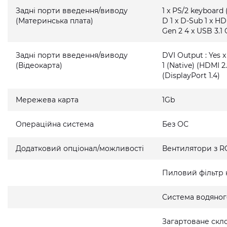
Задні порти введення/виводу
1 x PS/2 keyboard 
(Материнська плата)
D 1 x D-Sub 1 x HD
Gen 2 4 x USB 3.1 
Задні порти введення/виводу
DVI Output : Yes x
(Відеокарта)
1 (Native) (HDMI 2.
(DisplayPort 1.4)
Мережева карта
1Gb
Операційна система
Без ОС
Додатковий опціонал/можливості
Вентилятори з R
Пиловий фільтр 
Система водяно
Загартоване скло