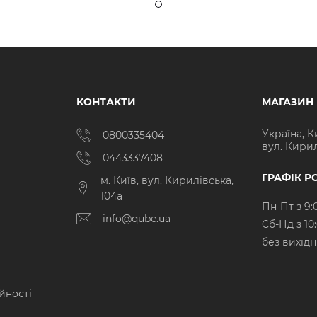
КОНТАКТИ
МАГАЗИН
Україна, К
0800335404
вул. Кирил
0443337408
ГРАФІК Р
м. Київ, вул. Кирилівська,
104а
Пн-Пт з 9:
info@qube.ua
Cб-Нд з 10
без вихід
йності