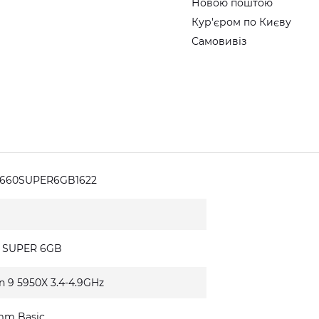
Новою поштою
Кур'єром по Києву
Самовивіз
1660SUPER6GB1622
0 SUPER 6GB
n 9 5950X 3.4-4.9GHz
mm Basic