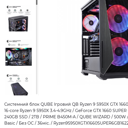
Системний блок QUBE Ігровий QB Ryzen 9 5950X GTX 1660
16-core Ryzen 9 5950X 3.4-4.9GHz / GeForce GTX 1660 SUPER
240GB SSD / 2TB / PRIME B450M-A / QUBE WIZARD / 500W 
Basic / Без ОС / 36міс. / Ryzen95950XGTX1660SUPER6GB162