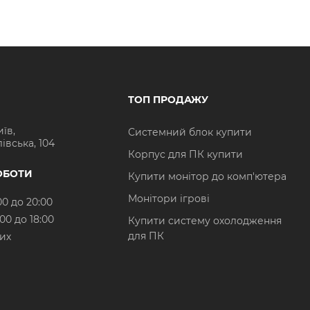
ТОП ПРОДАЖУ
иїв,
Системний блок купити
івська, 104
Корпус для ПК купити
ОБОТИ
Купити монітор до комп'ютера
Монітори ігрові
00 до 20:00
:00 до 18:00
Купити систему охолодження
для ПК
них