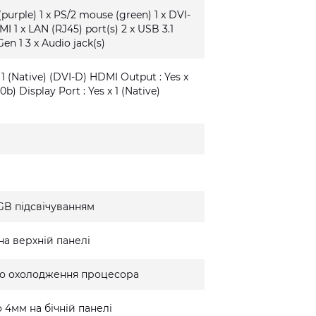
(purple) 1 x PS/2 mouse (green) 1 x DVI-
MI 1 x LAN (RJ45) port(s) 2 x USB 3.1
Gen 1 3 x Audio jack(s)
 1 (Native) (DVI-D) HDMI Output : Yes x
0b) Display Port : Yes x 1 (Native)
GB підсвічуванням
на верхній панелі
го охолодження процесора
 4мм на бічній панелі