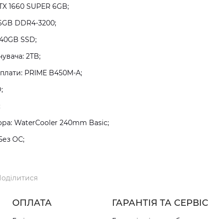
TX 1660 SUPER 6GB;
16GB DDR4-3200;
240GB SSD;
увача: 2TB;
плати: PRIME B450M-A;
;
;
а: WaterCooler 240mm Basic;
Без ОС;
оділитися
ОПЛАТА
ГАРАНТІЯ ТА СЕРВІС