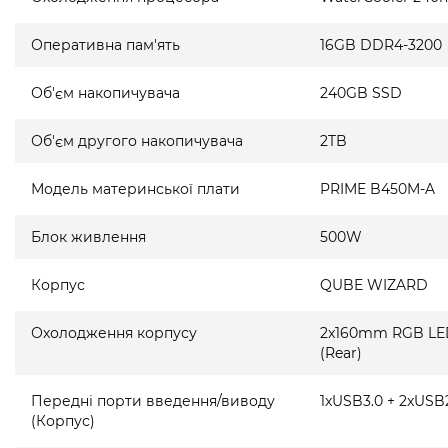
Оперативна пам'ять
16GB DDR4-3200
Об'єм накопичувача
240GB SSD
Об'єм другого накопичувача
2TB
Модель материнської плати
PRIME B450M-A
Блок живлення
500W
Корпус
QUBE WIZARD
Охолодження корпусу
2x160mm RGB LED 
(Rear)
Передні порти введення/виводу
1xUSB3.0 + 2xUSB2
(Корпус)