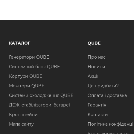
КАТАЛОГ
QUBE
Генератори QUBE
Про нас
Системний блок QUBE
Новини
Корпуси QUBE
Акції
Монітори QUBE
Де придбати?
Системи охолодження QUBE
Оплата і доставка
ДБЖ, стабілізатори, батареї
Гарантія
Кронштейни
Контакти
Мапа сайту
Політика конфіденці
Угода користувача