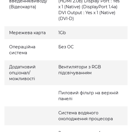
введення/виводу
(HDMI 2.0b) Display Port : Yes
(Відеокарта)
x 1 (Native) (DisplayPort 1.4a)
DVI Output : Yes x 1 (Native)
(DVI-D)
Мережева карта
1Gb
Операційна
Без ОС
система
Додатковий
Вентилятори з RGB
опціонал/
підсвічуванням
можливості
Пиловий фільтр на верхній
панелі
Система водяного
охолодження процесора