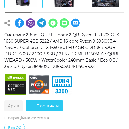
Операційна система
Тип накопичувача
Windows 11 Home
SSD
Windows 11 Pro
HDD
Системний блок QUBE Ігровий QB Ryzen 9 5950X GTX
1650 SUPER 4GB 3222 / AMD 16-core Ryzen 9 5950X 3.4-
Без ОС
SSD + HDD
4.9GHz / GeForce GTX 1650 SUPER 4GB GDDR6 / 32GB
DDR4-3200 / 240GB SSD / 2TB / PRIME B450M-A / QUBE
Додатково
WIZARD / 500W / WaterCooler 240mm Basic / Без ОС /
36міс. / Ryzen95950XGTX1650SUPER4GB3222
RGB-підсвічування
Розблокований множник CPU
Надшвидкий M.2 SSD NVME
Архів
Порівняти
Операційна система
Без ОС