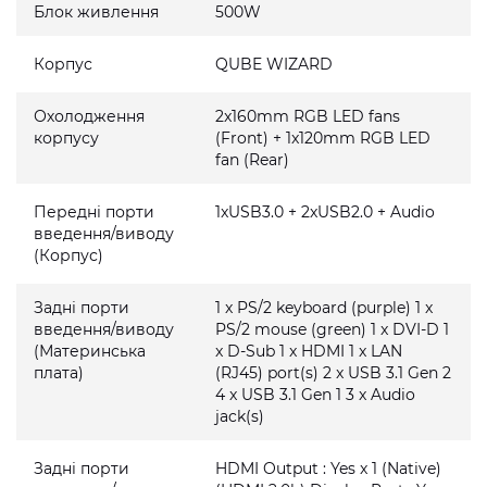
Блок живлення
500W
Корпус
QUBE WIZARD
Охолодження
2x160mm RGB LED fans
корпусу
(Front) + 1x120mm RGB LED
fan (Rear)
Передні порти
1xUSB3.0 + 2xUSB2.0 + Audio
введення/виводу
(Корпус)
Задні порти
1 x PS/2 keyboard (purple) 1 x
введення/виводу
PS/2 mouse (green) 1 x DVI-D 1
(Материнська
x D-Sub 1 x HDMI 1 x LAN
плата)
(RJ45) port(s) 2 x USB 3.1 Gen 2
4 x USB 3.1 Gen 1 3 x Audio
jack(s)
Задні порти
HDMI Output : Yes x 1 (Native)