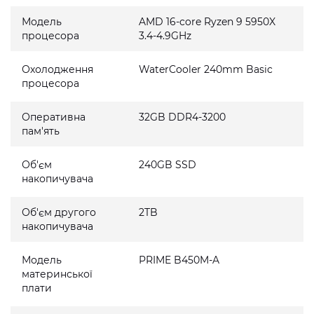
Модель
AMD 16-core Ryzen 9 5950X
процесора
3.4-4.9GHz
Охолодження
WaterCooler 240mm Basic
процесора
Оперативна
32GB DDR4-3200
пам'ять
Об'єм
240GB SSD
накопичувача
Об'єм другого
2TB
накопичувача
Модель
PRIME B450M-A
материнської
плати