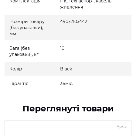
Комплектація
ПК, техпаспорт, кабель
живлення
Розміри товару
490x210x442
(без упаковки),
мм
Вага (без
10
упаковки), кг
Колір
Black
Гарантія
36міс.
Переглянуті товари
Архів