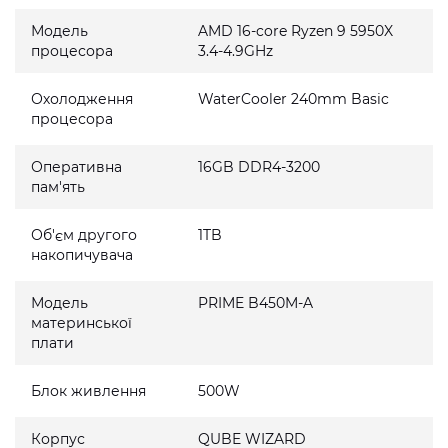
Модель
AMD 16-core Ryzen 9 5950X
процесора
3.4-4.9GHz
Охолодження
WaterCooler 240mm Basic
процесора
Оперативна
16GB DDR4-3200
пам'ять
Об'єм другого
1TB
накопичувача
Модель
PRIME B450M-A
материнської
плати
Блок живлення
500W
Корпус
QUBE WIZARD