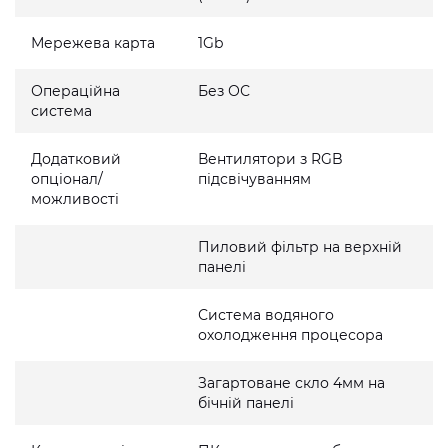
Мережева карта
1Gb
Операційна
Без ОС
система
Додатковий
Вентилятори з RGB
опціонал/
підсвічуванням
можливості
Пиловий фільтр на верхній
панелі
Система водяного
охолодження процесора
Загартоване скло 4мм на
бічній панелі