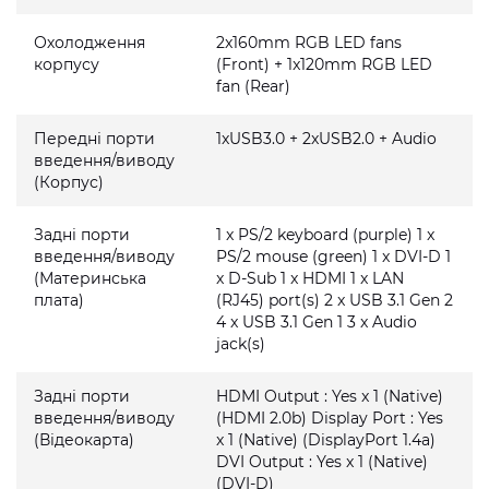
Охолодження
2x160mm RGB LED fans
корпусу
(Front) + 1x120mm RGB LED
fan (Rear)
Передні порти
1xUSB3.0 + 2xUSB2.0 + Audio
введення/виводу
(Корпус)
Задні порти
1 x PS/2 keyboard (purple) 1 x
введення/виводу
PS/2 mouse (green) 1 x DVI-D 1
(Материнська
x D-Sub 1 x HDMI 1 x LAN
плата)
(RJ45) port(s) 2 x USB 3.1 Gen 2
4 x USB 3.1 Gen 1 3 x Audio
jack(s)
Задні порти
HDMI Output : Yes x 1 (Native)
введення/виводу
(HDMI 2.0b) Display Port : Yes
(Відеокарта)
x 1 (Native) (DisplayPort 1.4a)
DVI Output : Yes x 1 (Native)
(DVI-D)