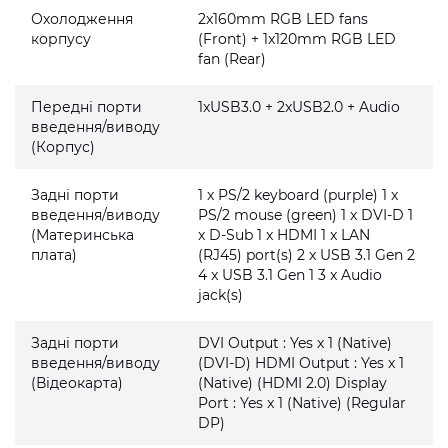
Охолодження
2x160mm RGB LED fans
корпусу
(Front) + 1x120mm RGB LED
fan (Rear)
Передні порти
1xUSB3.0 + 2xUSB2.0 + Audio
введення/виводу
(Корпус)
Задні порти
1 x PS/2 keyboard (purple) 1 x
введення/виводу
PS/2 mouse (green) 1 x DVI-D 1
(Материнська
x D-Sub 1 x HDMI 1 x LAN
плата)
(RJ45) port(s) 2 x USB 3.1 Gen 2
4 x USB 3.1 Gen 1 3 x Audio
jack(s)
Задні порти
DVI Output : Yes x 1 (Native)
введення/виводу
(DVI-D) HDMI Output : Yes x 1
(Відеокарта)
(Native) (HDMI 2.0) Display
Port : Yes x 1 (Native) (Regular
DP)