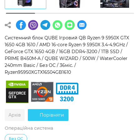
Операційна система
Тип накопичувача
Windows 11 Home
SSD
Windows 11 Pro
HDD
Системний блок QUBE Ігровий QB Ryzen 9 5950X GTX
1650 4GB 1610 / AMD 16-core Ryzen 9 5950X 3.4-4.9GHz /
Без ОС
SSD + HDD
GeForce GTX 1650 4GB / 16GB DDR4-3200 / 1TB SSD /
PRIME B450M-A / QUBE WIZARD / 500W / WaterCooler
Додатково
240mm Basic / Без ОС / 36міс. /
Ryzen95950XGTX16504GB1610
RGB-підсвічування
Розблокований множник CPU
Надшвидкий M.2 SSD NVME
Архів
Порівняти
Операційна система
Без ОС