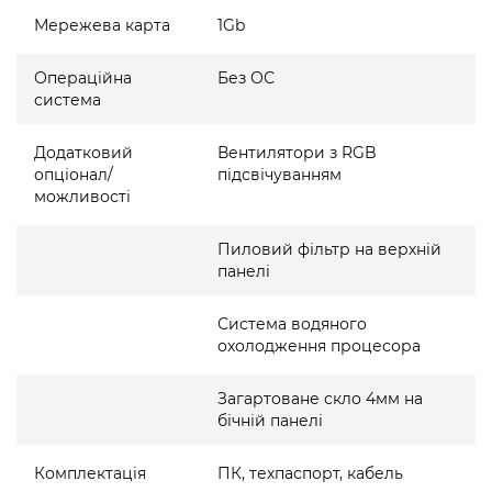
Мережева карта
1Gb
Операційна
Без ОС
система
Додатковий
Вентилятори з RGB
опціонал/
підсвічуванням
можливості
Пиловий фільтр на верхній
панелі
Система водяного
охолодження процесора
Загартоване скло 4мм на
бічній панелі
Комплектація
ПК, техпаспорт, кабель