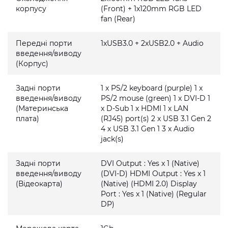
корпусу
(Front) + 1x120mm RGB LED
fan (Rear)
Передні порти
1xUSB3.0 + 2xUSB2.0 + Audio
введення/виводу
(Корпус)
Задні порти
1 x PS/2 keyboard (purple) 1 x
введення/виводу
PS/2 mouse (green) 1 x DVI-D 1
(Материнська
x D-Sub 1 x HDMI 1 x LAN
плата)
(RJ45) port(s) 2 x USB 3.1 Gen 2
4 x USB 3.1 Gen 1 3 x Audio
jack(s)
Задні порти
DVI Output : Yes x 1 (Native)
введення/виводу
(DVI-D) HDMI Output : Yes x 1
(Відеокарта)
(Native) (HDMI 2.0) Display
Port : Yes x 1 (Native) (Regular
DP)