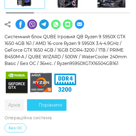
Операційна система
Тип накопичувача
Windows 11 Home
SSD
Windows 11 Pro
HDD
Системний блок QUBE Ігровий QB Ryzen 9 5950X GTX
1650 4GB 161 / AMD 16-core Ryzen 9 5950X 3.4-4.9GHz /
Без ОС
SSD + HDD
GeForce GTX 1650 4GB / 16GB DDR4-3200 / 1TB / PRIME
B450M-A / QUBE WIZARD / 500W / WaterCooler 240mm
Додатково
Basic / Без ОС / 36міс. / Ryzen95950XGTX16504GB161
RGB-підсвічування
Розблокований множник CPU
Надшвидкий M.2 SSD NVME
Архів
Порівняти
Операційна система
Без ОС