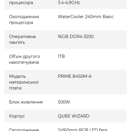
процесора
3.4-4.9GHz
Охолодження
WaterCooler 240mm Basic
процесора
Оперативна
16GB DDR4-3200
пам'ять
Об'єм другого
1TB
накопичувача
Модель
PRIME B450M-A
материнської
плати
Блок живлення
500W
Корпус
QUBE WIZARD
Охолодження
2x160mm RGB LED fans