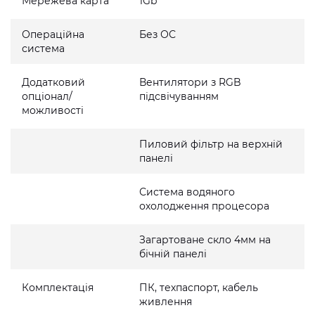
Мережева карта
1Gb
Операційна
Без ОС
система
Додатковий
Вентилятори з RGB
опціонал/
підсвічуванням
можливості
Пиловий фільтр на верхній
панелі
Система водяного
охолодження процесора
Загартоване скло 4мм на
бічній панелі
Комплектація
ПК, техпаспорт, кабель
живлення