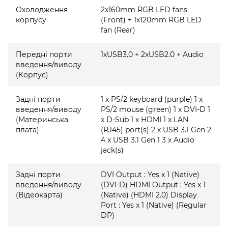
Охолодження
2x160mm RGB LED fans
корпусу
(Front) + 1x120mm RGB LED
fan (Rear)
Передні порти
1xUSB3.0 + 2xUSB2.0 + Audio
введення/виводу
(Корпус)
Задні порти
1 x PS/2 keyboard (purple) 1 x
введення/виводу
PS/2 mouse (green) 1 x DVI-D 1
(Материнська
x D-Sub 1 x HDMI 1 x LAN
плата)
(RJ45) port(s) 2 x USB 3.1 Gen 2
4 x USB 3.1 Gen 1 3 x Audio
jack(s)
Задні порти
DVI Output : Yes x 1 (Native)
введення/виводу
(DVI-D) HDMI Output : Yes x 1
(Відеокарта)
(Native) (HDMI 2.0) Display
Port : Yes x 1 (Native) (Regular
DP)