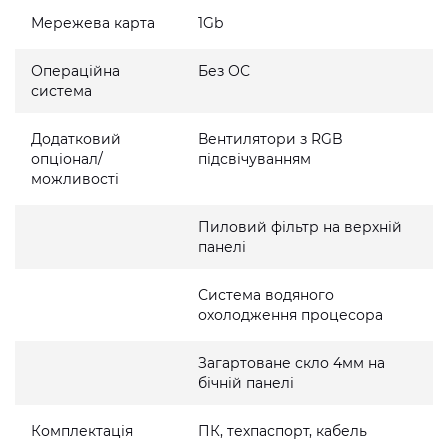
Мережева карта
1Gb
Операційна
Без ОС
система
Додатковий
Вентилятори з RGB
опціонал/
підсвічуванням
можливості
Пиловий фільтр на верхній
панелі
Система водяного
охолодження процесора
Загартоване скло 4мм на
бічній панелі
Комплектація
ПК, техпаспорт, кабель