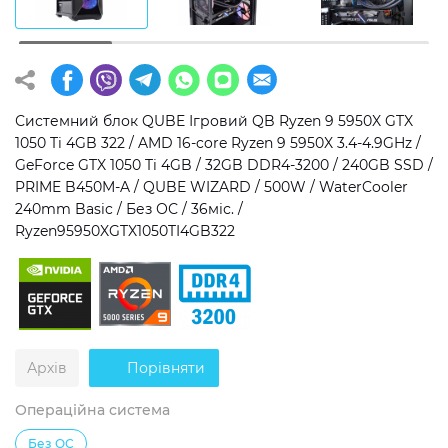
Операційна система
Тип накопичувача
Windows 11 Home
SSD
Windows 11 Pro
HDD
Системний блок QUBE Ігровий QB Ryzen 9 5950X GTX
1050 Ti 4GB 322 / AMD 16-core Ryzen 9 5950X 3.4-4.9GHz /
Без ОС
SSD + HDD
GeForce GTX 1050 Ti 4GB / 32GB DDR4-3200 / 240GB SSD /
PRIME B450M-A / QUBE WIZARD / 500W / WaterCooler
Додатково
240mm Basic / Без ОС / 36міс. /
Ryzen95950XGTX1050TI4GB322
RGB-підсвічування
Розблокований множник CPU
Надшвидкий M.2 SSD NVME
Архів
Порівняти
Операційна система
Без ОС