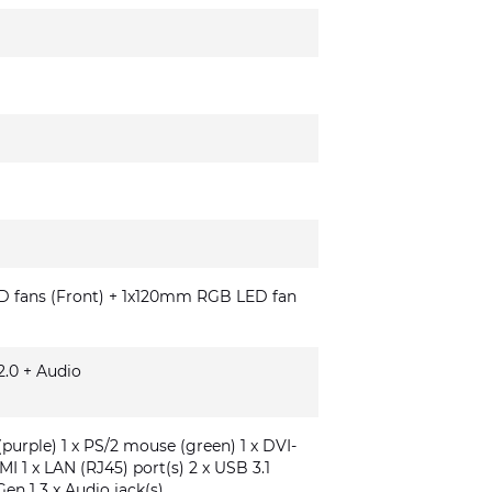
fans (Front) + 1x120mm RGB LED fan
.0 + Audio
(purple) 1 x PS/2 mouse (green) 1 x DVI-
MI 1 x LAN (RJ45) port(s) 2 x USB 3.1
Gen 1 3 x Audio jack(s)