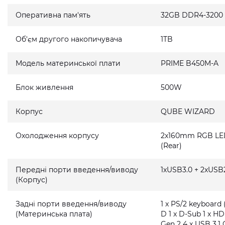
Оперативна пам'ять
32GB DDR4-3200
Об'єм другого накопичувача
1TB
Модель материнської плати
PRIME B450M-A
Блок живлення
500W
Корпус
QUBE WIZARD
Охолодження корпусу
2x160mm RGB LED 
(Rear)
Передні порти введення/виводу
1xUSB3.0 + 2xUSB2
(Корпус)
Задні порти введення/виводу
1 x PS/2 keyboard 
(Материнська плата)
D 1 x D-Sub 1 x HD
Gen 2 4 x USB 3.1 