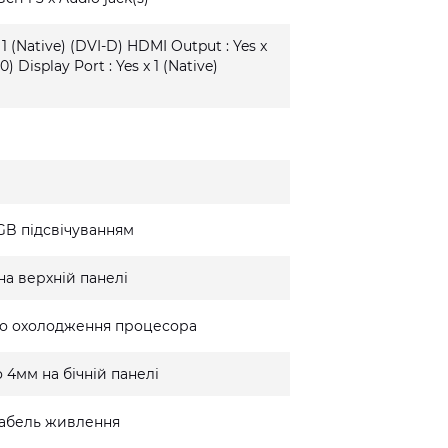
 1 (Native) (DVI-D) HDMI Output : Yes x
0) Display Port : Yes x 1 (Native)
GB підсвічуванням
на верхній панелі
го охолодження процесора
 4мм на бічній панелі
 кабель живлення