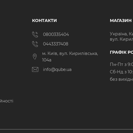
КОНТАКТИ
МАГАЗИН
Україна, К
0800335404
вул. Кирил
0443337408
ГРАФІК Р
м. Київ, вул. Кирилівська,
104а
Пн-Пт з 9:
info@qube.ua
Cб-Нд з 10
без вихід
йності