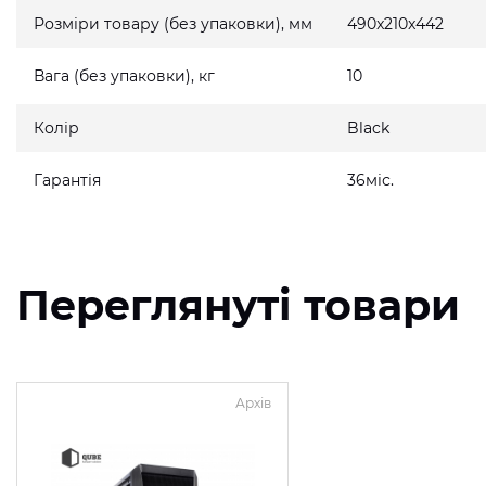
Розміри товару (без упаковки), мм
490x210x442
Вага (без упаковки), кг
10
Колір
Black
Гарантія
36міс.
Переглянуті товари
Архів