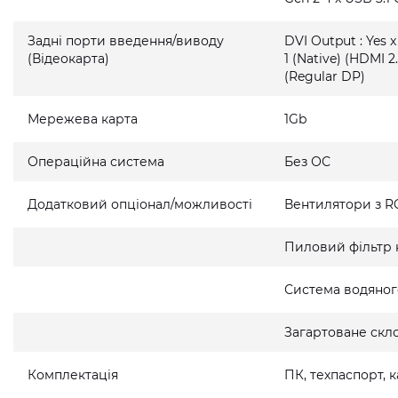
Задні порти введення/виводу
DVI Output : Yes x
(Відеокарта)
1 (Native) (HDMI 2.
(Regular DP)
Мережева карта
1Gb
Операційна система
Без ОС
Додатковий опціонал/можливості
Вентилятори з R
Пиловий фільтр 
Система водяно
Загартоване скло
Комплектація
ПК, техпаспорт,