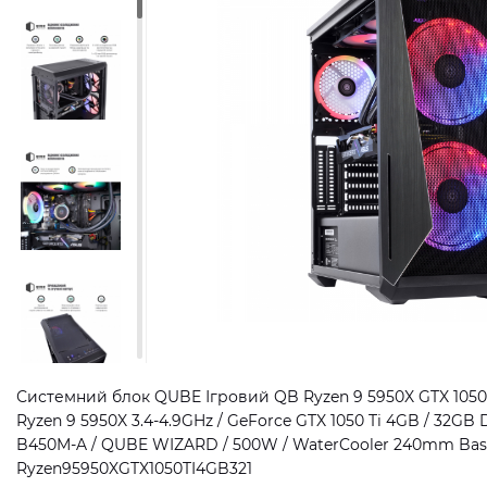
Системний блок QUBE Ігровий QB Ryzen 9 5950X GTX 1050 T
Ryzen 9 5950X 3.4-4.9GHz / GeForce GTX 1050 Ti 4GB / 32GB 
B450M-A / QUBE WIZARD / 500W / WaterCooler 240mm Basic 
Ryzen95950XGTX1050TI4GB321