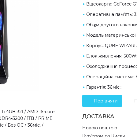
Відеокарта: GeForce GT
Оперативна пам'ять: 
Об'єм другого накопич
Модель материнської 
Корпус: QUBE WIZARD
Блок живлення: 500W
Охолодження процесор
Операційна система: 
Гарантія: 36міс.;
Порівняти
П
i 4GB 321 / AMD 16-core
ДОСТАВКА
DDR4-3200 / 1TB / PRIME
/ Без ОС / 36міс. /
Новою поштою
Кур'єром по Києву