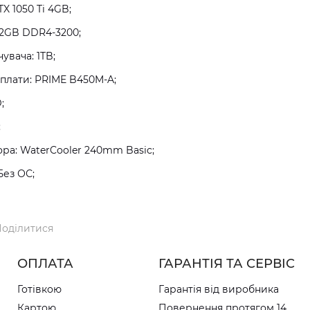
X 1050 Ti 4GB;
32GB DDR4-3200;
увача: 1TB;
плати: PRIME B450M-A;
;
;
а: WaterCooler 240mm Basic;
Без ОС;
оділитися
ОПЛАТА
ГАРАНТІЯ ТА СЕРВІС
Готівкою
Гарантія від виробника
Картою
Повернення протягом 14