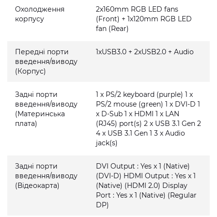
Охолодження
2x160mm RGB LED fans
корпусу
(Front) + 1x120mm RGB LED
fan (Rear)
Передні порти
1xUSB3.0 + 2xUSB2.0 + Audio
введення/виводу
(Корпус)
Задні порти
1 x PS/2 keyboard (purple) 1 x
введення/виводу
PS/2 mouse (green) 1 x DVI-D 1
(Материнська
x D-Sub 1 x HDMI 1 x LAN
плата)
(RJ45) port(s) 2 x USB 3.1 Gen 2
4 x USB 3.1 Gen 1 3 x Audio
jack(s)
Задні порти
DVI Output : Yes x 1 (Native)
введення/виводу
(DVI-D) HDMI Output : Yes x 1
(Відеокарта)
(Native) (HDMI 2.0) Display
Port : Yes x 1 (Native) (Regular
DP)