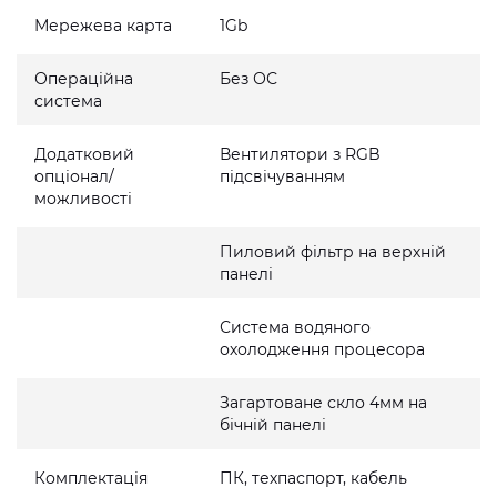
Мережева карта
1Gb
Операційна
Без ОС
система
Додатковий
Вентилятори з RGB
опціонал/
підсвічуванням
можливості
Пиловий фільтр на верхній
панелі
Система водяного
охолодження процесора
Загартоване скло 4мм на
бічній панелі
Комплектація
ПК, техпаспорт, кабель