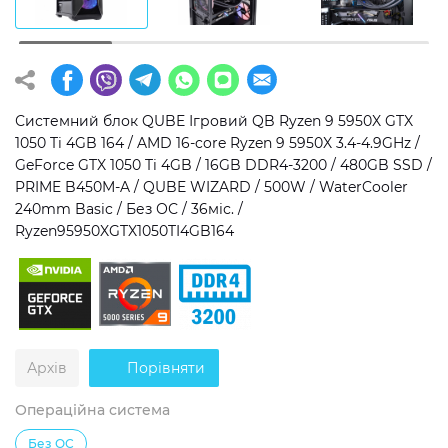
Операційна система
Тип накопичувача
Windows 11 Home
SSD
Windows 11 Pro
HDD
Системний блок QUBE Ігровий QB Ryzen 9 5950X GTX
1050 Ti 4GB 164 / AMD 16-core Ryzen 9 5950X 3.4-4.9GHz /
Без ОС
SSD + HDD
GeForce GTX 1050 Ti 4GB / 16GB DDR4-3200 / 480GB SSD /
PRIME B450M-A / QUBE WIZARD / 500W / WaterCooler
Додатково
240mm Basic / Без ОС / 36міс. /
Ryzen95950XGTX1050TI4GB164
RGB-підсвічування
Розблокований множник CPU
Надшвидкий M.2 SSD NVME
Архів
Порівняти
Операційна система
Без ОС